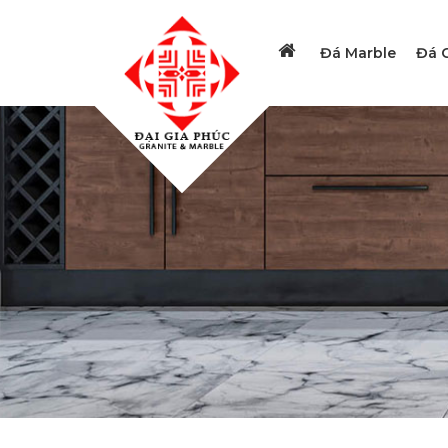
Đá Marble
Đá G