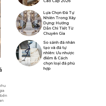
Cao Cấp 2026
Lựa Chọn Đá Tự
Nhiên Trong Xây
Dựng: Hướng
Dẫn Chi Tiết Từ
Chuyên Gia
So sánh đá nhân
tạo và đá tự
nhiên: Ưu nhược
điểm & Cách
chọn loại đá phù
á
hợp
khu
gia
“bền
an