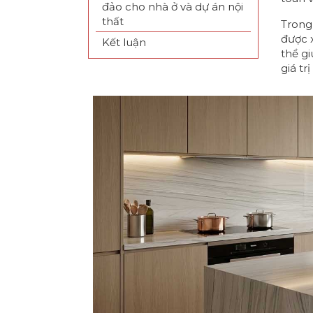
đảo cho nhà ở và dự án nội
thất
Trong 
được 
Kết luận
thể g
giá tr