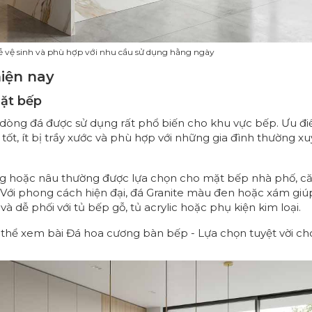
ễ vệ sinh và phù hợp với nhu cầu sử dụng hằng ngày
hiện nay
mặt bếp
là dòng đá được sử dụng rất phổ biến cho khu vực bếp. Ưu đ
c tốt, ít bị trầy xước và phù hợp với những gia đình thường x
ng hoặc nâu thường được lựa chọn cho mặt bếp nhà phố, că
. Với phong cách hiện đại, đá Granite màu đen hoặc xám giú
 dễ phối với tủ bếp gỗ, tủ acrylic hoặc phụ kiện kim loại.
ó thể xem bài
Đá hoa cương bàn bếp - Lựa chọn tuyệt vời ch