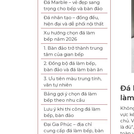
Đá Marble – vẻ đẹp sang
trọng cho bếp và bàn đảo
Đá nhân tạo – đồng đều,
hiện đại và dễ phối nội thất
Xu hướng chọn đá làm
bếp năm 2026
1. Bàn đảo trở thành trung
tâm của gian bếp
2. Đồng bộ đá làm bếp,
bàn đảo và đá làm bàn ăn
3. Ưu tiên màu trung tính,
vân tự nhiên
Đá 
Bảng gợi ý chọn đá làm
làm
bếp theo nhu cầu
Không
Lưu ý khi thi công đá làm
vực kế
bếp, bàn đảo
chủ. V
Đại Gia Phúc – địa chỉ
là đủ
cung cấp đá làm bếp, bàn
toàn v