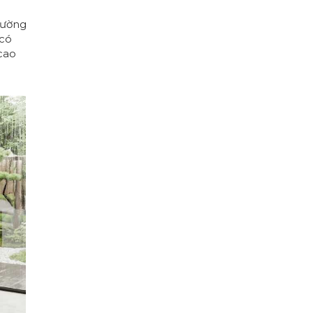
ường
 có
cao