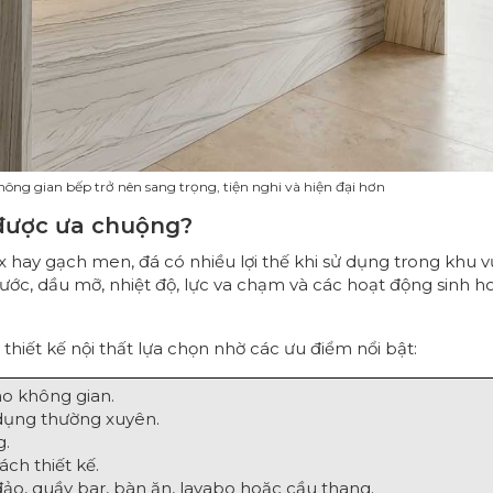
ông gian bếp trở nên sang trọng, tiện nghi và hiện đại hơn
 được ưa chuộng?
ox hay gạch men, đá có nhiều lợi thế khi sử dụng trong khu 
nước, dầu mỡ, nhiệt độ, lực va chạm và các hoạt động sinh h
hiết kế nội thất lựa chọn nhờ các ưu điểm nổi bật:
ho không gian.
 dụng thường xuyên.
g.
ch thiết kế.
o, quầy bar, bàn ăn, lavabo hoặc cầu thang.