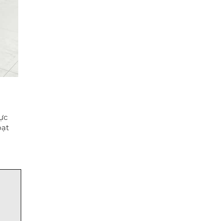
vực
oạt