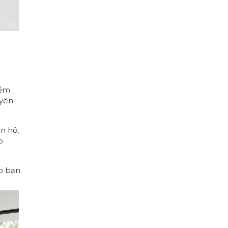
iểm
uyên
n hộ,
p
o bạn
.