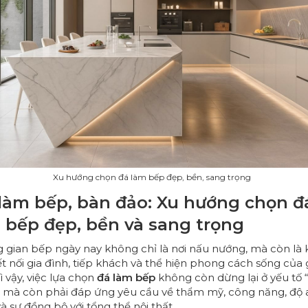
Xu hướng chọn đá làm bếp đẹp, bền, sang trọng
làm bếp, bàn đảo: Xu hướng chọn đ
 bếp đẹp, bền và sang trọng
 gian bếp ngày nay không chỉ là nơi nấu nướng, mà còn là 
t nối gia đình, tiếp khách và thể hiện phong cách sống của 
ì vậy, việc lựa chọn
đá làm bếp
không còn dừng lại ở yếu tố 
”, mà còn phải đáp ứng yêu cầu về thẩm mỹ, công năng, độ 
à sự đồng bộ với tổng thể nội thất.