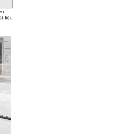
ều
t liệu