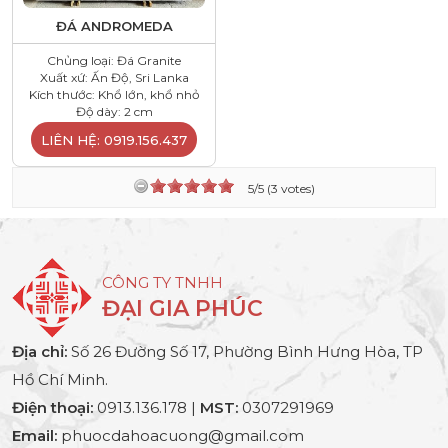
ĐÁ ANDROMEDA
Chủng loại: Đá Granite
Xuất xứ: Ấn Độ, Sri Lanka
Kích thước: Khổ lớn, khổ nhỏ
Độ dày: 2 cm
LIÊN HỆ: 0919.156.437
5/5 (3 votes)
CÔNG TY TNHH
ĐẠI GIA PHÚC
Địa chỉ:
Số 26 Đường Số 17, Phường Bình Hưng Hòa, TP
Hồ Chí Minh.
Điện thoại:
0913.136.178 |
MST:
0307291969
Email:
phuocdahoacuong@gmail.com