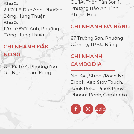
QL 1A, Thôn Tân Sơn 1,
Kho 2:
Phường Bảo An, Tỉnh
2967 Lê Đức Anh, Phường
Khánh Hòa.
Đông Hưng Thuận.
Kho 3:
CHI NHÁNH ĐÀ NẴNG
170 Lê Đức Anh, Phường
Đông Hưng Thuận.
67 Trường Sơn, Phường
Cẩm Lệ, TP Đà Nẵng.
CHI NHÁNH ĐẮK
NÔNG
CHI NHÁNH
CAMBODIA
QL 14, Tổ 4, Phường Nam
Gia Nghĩa, Lâm Đồng.
No. 341, Street/Road No.
Dipok, Kab Srov Touch,
Kouk Roka, Praek Pnov,
Phnom Penh, Cambodia
Zalo