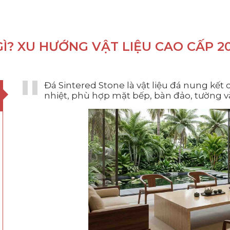
Ì? XU HƯỚNG VẬT LIỆU CAO CẤP 2
Đá Sintered Stone là vật liệu đá nung kết
nhiệt, phù hợp mặt bếp, bàn đảo, tường và