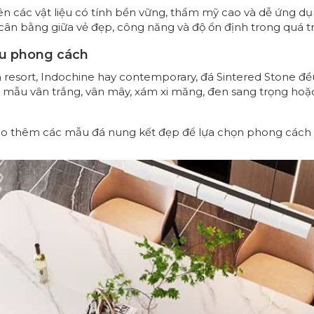
iên các vật liệu có tính bền vững, thẩm mỹ cao và dễ ứng d
 cân bằng giữa vẻ đẹp, công năng và độ ổn định trong quá t
ều phong cách
đến resort, Indochine hay contemporary, đá Sintered Stone 
g mẫu vân trắng, vân mây, xám xi măng, đen sang trọng ho
hảo thêm các
mẫu đá nung kết đẹp
để lựa chọn phong cách 