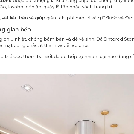
Stone
được ưa chuộng là khả năng chịu lực, chống trầy xước v
, lavabo, bàn ăn, quầy lễ tân hoặc vách trang trí.
vật liệu bền sẽ giúp giảm chi phí bảo trì và giữ được vẻ đẹp 
ông gian bếp
ng chịu nhiệt, chống bám bẩn và dễ vệ sinh. Đá Sintered St
mặt cứng chắc, ít thấm và dễ lau chùi.
ó thể đọc thêm bài viết
đá ốp bếp tự nhiên loại nào đáng 