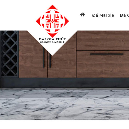
Đá Marble
Đá G