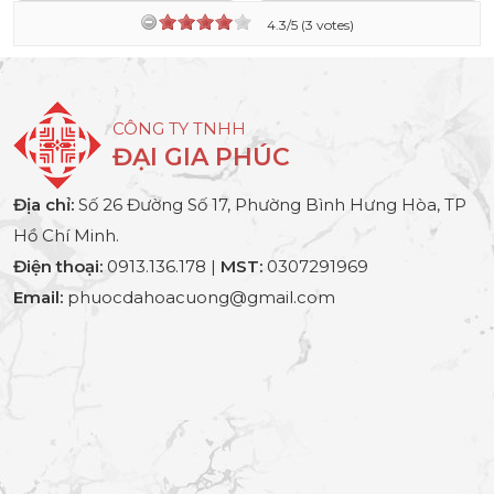
4.3/5 (3 votes)
CÔNG TY TNHH
ĐẠI GIA PHÚC
Địa chỉ:
Số 26 Đường Số 17, Phường Bình Hưng Hòa, TP
Hồ Chí Minh.
Điện thoại:
0913.136.178 |
MST:
0307291969
Email:
phuocdahoacuong@gmail.com