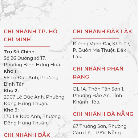
CHI NHÁNH TP. HỒ
CHI NHÁNH ĐĂK LĂK
CHÍ MINH
Đường Vành Đai, Khối 07,
P. Buôn Ma Thuột, Đắk
Trụ Sở Chính:
Lắk.
Số 26 Đường số 17,
Phường Bình Hưng Hoà.
CHI NHÁNH PHAN
Kho 1:
RANG
56 Lê Đức Anh, Phường
Bình Tân.
QL 1A, Thôn Tân Sơn 1,
Kho 2:
Phường Bảo An, Tỉnh
2967 Lê Đức Anh, Phường
Khánh Hòa.
Đông Hưng Thuận.
Kho 3:
CHI NHÁNH ĐÀ NẴNG
170 Lê Đức Anh, Phường
Đông Hưng Thuận.
67 Trường Sơn, Phường
Cẩm Lệ, TP Đà Nẵng.
CHI NHÁNH ĐẮK