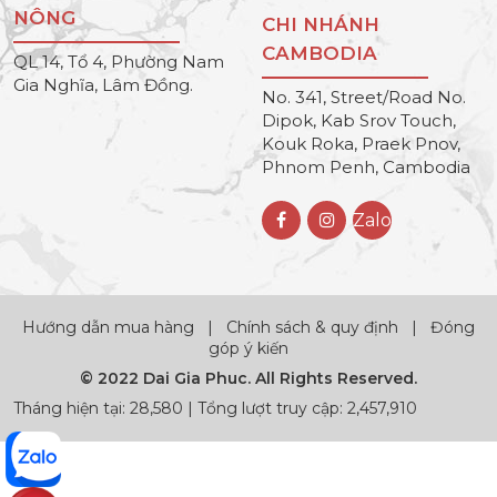
NÔNG
CHI NHÁNH
CAMBODIA
QL 14, Tổ 4, Phường Nam
Gia Nghĩa, Lâm Đồng.
No. 341, Street/Road No.
Dipok, Kab Srov Touch,
Kouk Roka, Praek Pnov,
Phnom Penh, Cambodia
Zalo
Hướng dẫn mua hàng
|
Chính sách & quy định
|
Đóng
góp ý kiến
© 2022 Dai Gia Phuc. All Rights Reserved.
Tháng hiện tại: 28,580 | Tổng lượt truy cập: 2,457,910