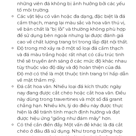
những viên đá không bị ảnh hưởng bởi các yếu
tố môi trường.
Các vật liệu có vân hoặc đa dạng, đặc biệt là đá
cẩm thạch, mang lại màu sắc và hoa văn thú vị,
về bản chất là “bị lỗi” và thường không phù hợp
để sử dụng bên ngoài nhưng lại được đánh giá
cao về chất lượng trang trí trong lắp đặt nội thất.
Độ trong mờ xảy ra ở một số loại đá cẩm thạch
và đá màu trắng hoặc rất nhạt có cấu trúc tinh
thể sẽ truyền ánh sáng ở các mức độ khác nhau
tùy thuộc vào độ dày và độ hoàn thiện của đá.
Độ mờ có thể là một thuộc tính trang trí hấp dẫn
về mặt thẩm mỹ.
Đá cắt hoa văn. Nhiều loại đá kích thước ngày
nay đang được cắt chéo hoặc cắt hoa văn. Điều
này dùng trong travertines và một số đá granit
chẳng hạn. Nhiều khi, lý do điều này được thực
hiện là để tránh tính mạch định hướng và đạt
được hiệu ứng “giống như đám mây” hơn.
Có thể cần điền đầy. Một vấn đề khác là đá cắt
chéo ở đâu đã sử dụng. Như trong trường hợp