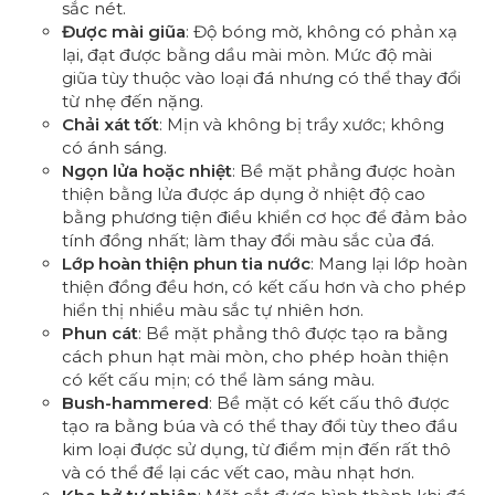
sắc nét.
Được mài giũa
: Độ bóng mờ, không có phản xạ
lại, đạt được bằng dầu mài mòn. Mức độ mài
giũa tùy thuộc vào loại đá nhưng có thể thay đổi
từ nhẹ đến nặng.
Chải xát tốt
: Mịn và không bị trầy xước; không
có ánh sáng.
Ngọn lửa hoặc nhiệt
: Bề mặt phẳng được hoàn
thiện bằng lửa được áp dụng ở nhiệt độ cao
bằng phương tiện điều khiển cơ học để đảm bảo
tính đồng nhất; làm thay đổi màu sắc của đá.
Lớp hoàn thiện phun tia nước
: Mang lại lớp hoàn
thiện đồng đều hơn, có kết cấu hơn và cho phép
hiển thị nhiều màu sắc tự nhiên hơn.
Phun cát
: Bề mặt phẳng thô được tạo ra bằng
cách phun hạt mài mòn, cho phép hoàn thiện
có kết cấu mịn; có thể làm sáng màu.
Bush-hammered
: Bề mặt có kết cấu thô được
tạo ra bằng búa và có thể thay đổi tùy theo đầu
kim loại được sử dụng, từ điểm mịn đến rất thô
và có thể để lại các vết cao, màu nhạt hơn.