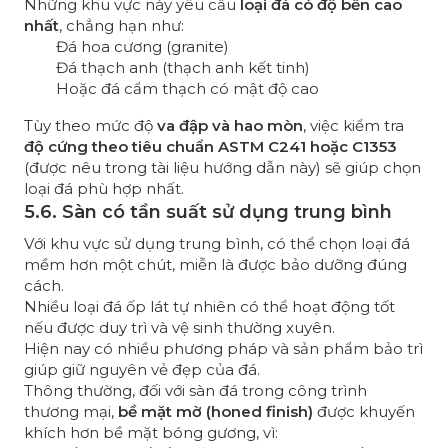
Những khu vực này yêu cầu
loại đá có độ bền cao
nhất
, chẳng hạn như:
Đá hoa cương (granite)
Đá thạch anh (thạch anh kết tinh)
Hoặc đá cẩm thạch có mật độ cao
Tùy theo mức độ
va đập và hao mòn
, việc kiểm tra
độ cứng theo tiêu chuẩn ASTM C241 hoặc C1353
(được nêu trong tài liệu hướng dẫn này) sẽ giúp chọn
loại đá phù hợp nhất.
5.6. Sàn có tần suất sử dụng trung bình
Với khu vực sử dụng trung bình, có thể chọn loại đá
mềm hơn một chút, miễn là được bảo dưỡng đúng
cách.
Nhiều loại đá ốp lát tự nhiên có thể hoạt động tốt
nếu được duy trì và vệ sinh thường xuyên.
Hiện nay có nhiều phương pháp và sản phẩm bảo trì
giúp giữ nguyên vẻ đẹp của đá.
Thông thường, đối với sàn đá trong công trình
thương mại,
bề mặt mờ (honed finish)
được khuyến
khích hơn bề mặt bóng gương, vì: