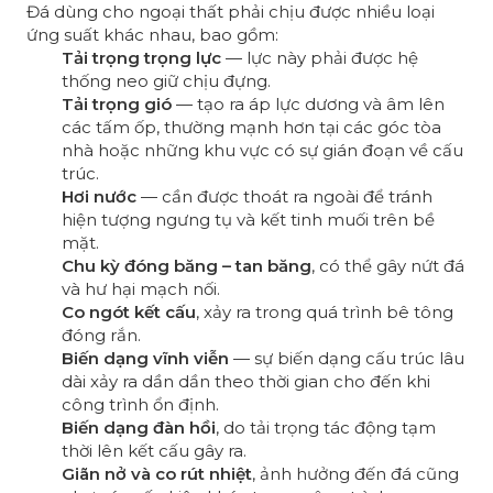
Đá dùng cho ngoại thất phải chịu được nhiều loại
ứng suất khác nhau, bao gồm:
Tải trọng trọng lực
— lực này phải được hệ
thống neo giữ chịu đựng.
Tải trọng gió
— tạo ra áp lực dương và âm lên
các tấm ốp, thường mạnh hơn tại các góc tòa
nhà hoặc những khu vực có sự gián đoạn về cấu
trúc.
Hơi nước
— cần được thoát ra ngoài để tránh
hiện tượng ngưng tụ và kết tinh muối trên bề
mặt.
Chu kỳ đóng băng – tan băng
, có thể gây nứt đá
và hư hại mạch nối.
Co ngót kết cấu
, xảy ra trong quá trình bê tông
đóng rắn.
Biến dạng vĩnh viễn
— sự biến dạng cấu trúc lâu
dài xảy ra dần dần theo thời gian cho đến khi
công trình ổn định.
Biến dạng đàn hồi
, do tải trọng tác động tạm
thời lên kết cấu gây ra.
Giãn nở và co rút nhiệt
, ảnh hưởng đến đá cũng