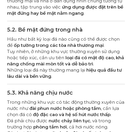
thương mại và nhà ở dân dụng nhìn chung tương tự
nhau, tập trung vào việc
ứng dụng được đặt trên bề
mặt đứng hay bề mặt nằm ngang
.
5.2. Bề mặt đứng trong nhà
Hầu như bất kỳ loại đá nào cũng có thể được chọn
để
ốp tường trong các tòa nhà thương mại
.
Tuy nhiên, ở những khu vực thường xuyên sử dụng
hoặc tiếp xúc, cần ưu tiên
loại đá có mật độ cao, khả
năng chống mài mòn tốt và dễ bảo trì
.
Những loại đá này thường mang lại
hiệu quả đầu tư
lâu dài và bền vững
.
5.3. Khả năng chịu nước
Trong những khu vực có tác động thường xuyên của
nước như
đài phun nước hoặc phòng tắm
, cần lựa
chọn đá có
độ đặc cao và hệ số hút nước thấp
.
Đá phải chịu được
nước chảy liên tục
, và trong
trường hợp
phòng tắm hơi
, cả hơi nước nóng.