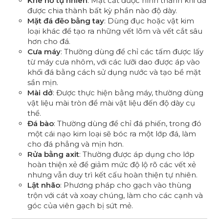
Khe hở tự nhiên
: Mặt cắt được hình thành khi đá
được chia thành bất kỳ phần nào độ dày.
Mặt đá đẽo bằng tay
: Dùng đục hoặc vật kim
loại khác để tạo ra những vết lõm và vết cắt sâu
hơn cho đá.
Cưa máy
: Thường dùng để chỉ các tấm được lấy
từ máy cưa nhôm, với các lưỡi dao được áp vào
khối đá bằng cách sử dụng nước và tạo bề mặt
sần mịn.
Mài dở
: Được thực hiện bằng máy, thường dùng
vật liệu mài tròn để mài vật liệu đến độ dày cụ
thể.
Đá bào
: Thường dùng để chỉ đá phiến, trong đó
một cái nạo kim loại sẽ bóc ra một lớp đá, làm
cho đá phẳng và mịn hơn.
Rửa bằng axit
: Thường được áp dụng cho lớp
hoàn thiện xẻ để giảm mức độ lộ rõ các vết xẻ
nhưng vẫn duy trì kết cấu hoàn thiện tự nhiên.
Lật nhão
: Phương pháp cho gạch vào thùng
trộn với cát và xoay chúng, làm cho các cạnh và
góc của viên gạch bị sứt mẻ.