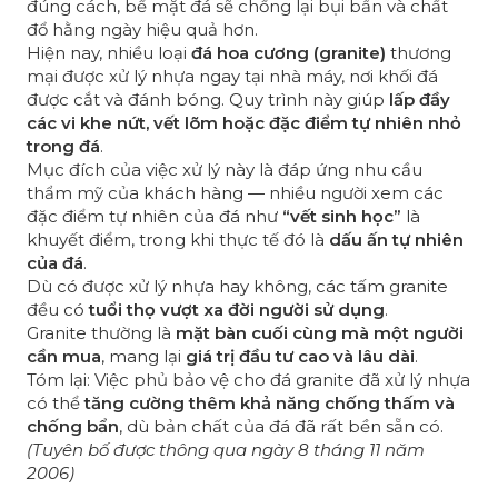
đúng cách, bề mặt đá sẽ chống lại bụi bẩn và chất
đổ hằng ngày hiệu quả hơn.
Hiện nay, nhiều loại
đá hoa cương (granite)
thương
mại được xử lý nhựa ngay tại nhà máy, nơi khối đá
được cắt và đánh bóng. Quy trình này giúp
lấp đầy
các vi khe nứt, vết lõm hoặc đặc điểm tự nhiên nhỏ
trong đá
.
Mục đích của việc xử lý này là đáp ứng nhu cầu
thẩm mỹ của khách hàng — nhiều người xem các
đặc điểm tự nhiên của đá như
“vết sinh học”
là
khuyết điểm, trong khi thực tế đó là
dấu ấn tự nhiên
của đá
.
Dù có được xử lý nhựa hay không, các tấm granite
đều có
tuổi thọ vượt xa đời người sử dụng
.
Granite thường là
mặt bàn cuối cùng mà một người
cần mua
, mang lại
giá trị đầu tư cao và lâu dài
.
Tóm lại: Việc phủ bảo vệ cho đá granite đã xử lý nhựa
có thể
tăng cường thêm khả năng chống thấm và
chống bẩn
, dù bản chất của đá đã rất bền sẵn có.
(Tuyên bố được thông qua ngày 8 tháng 11 năm
2006)