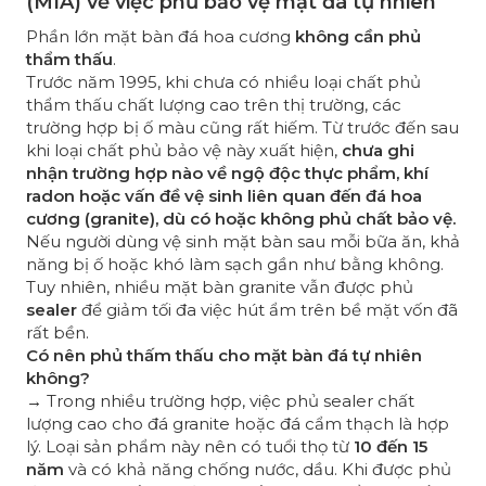
(MIA) về việc phủ bảo vệ mặt đá tự nhiên
Phần lớn mặt bàn đá hoa cương
không cần phủ
thẩm thấu
.
Trước năm 1995, khi chưa có nhiều loại chất phủ
thẩm thấu chất lượng cao trên thị trường, các
trường hợp bị ố màu cũng rất hiếm. Từ trước đến sau
khi loại chất phủ bảo vệ này xuất hiện,
chưa ghi
nhận trường hợp nào về ngộ độc thực phẩm, khí
radon hoặc vấn đề vệ sinh liên quan đến đá hoa
cương (granite), dù có hoặc không phủ chất bảo vệ.
Nếu người dùng vệ sinh mặt bàn sau mỗi bữa ăn, khả
năng bị ố hoặc khó làm sạch gần như bằng không.
Tuy nhiên, nhiều mặt bàn granite vẫn được phủ
sealer
để giảm tối đa việc hút ẩm trên bề mặt vốn đã
rất bền.
Có nên phủ thấm thấu cho mặt bàn đá tự nhiên
không?
→ Trong nhiều trường hợp, việc phủ sealer chất
lượng cao cho đá granite hoặc đá cẩm thạch là hợp
lý. Loại sản phẩm này nên có tuổi thọ từ
10 đến 15
năm
và có khả năng chống nước, dầu. Khi được phủ