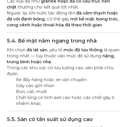
Các loại đá như
granite hoặc đá có cấu trúc nén
chặt
thường cho kết quả tốt nhất.
Ngược lại, khi nước tác động lên
đá cẩm thạch hoặc
đá vôi đánh bóng
, có thể gây
mờ bề mặt, bong tróc,
cong vênh hoặc thoái hóa đá theo thời gian
.
5.4. Bề mặt nằm ngang trong nhà
Khi chọn
đá lát sàn
, yếu tố
mức độ lưu thông
là quan
trọng nhất — tùy thuộc vào mức độ sử dụng
nặng,
trung bình hoặc nhẹ
.
Trong các khu vực có lưu lượng cao, sàn phải chịu
được:
Xe đẩy hàng hoặc xe vận chuyển
Giày cao gót nhọn
Bùn, cát, muối
Chất lỏng có tính axit cao hoặc các chất gây ô
nhiễm khác
5.5. Sàn có tần suất sử dụng cao