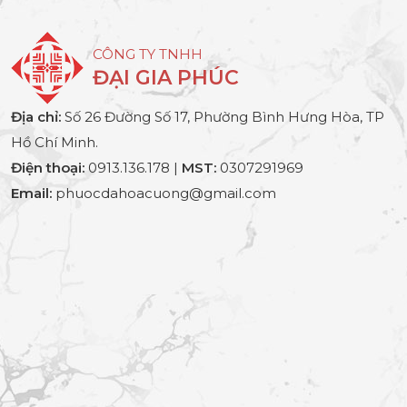
CÔNG TY TNHH
ĐẠI GIA PHÚC
Địa chỉ:
Số 26 Đường Số 17, Phường Bình Hưng Hòa, TP
Hồ Chí Minh.
Điện thoại:
0913.136.178 |
MST:
0307291969
Email:
phuocdahoacuong@gmail.com