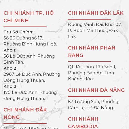
CHI NHÁNH TP. HỒ
CHI NHÁNH ĐĂK LĂK
CHÍ MINH
Đường Vành Đai, Khối 07,
P. Buôn Ma Thuột, Đắk
Trụ Sở Chính:
Lắk.
Số 26 Đường số 17,
Phường Bình Hưng Hoà.
CHI NHÁNH PHAN
Kho 1:
RANG
56 Lê Đức Anh, Phường
Bình Tân.
QL 1A, Thôn Tân Sơn 1,
Kho 2:
Phường Bảo An, Tỉnh
2967 Lê Đức Anh, Phường
Khánh Hòa.
Đông Hưng Thuận.
Kho 3:
CHI NHÁNH ĐÀ NẴNG
170 Lê Đức Anh, Phường
Đông Hưng Thuận.
67 Trường Sơn, Phường
Cẩm Lệ, TP Đà Nẵng.
CHI NHÁNH ĐẮK
NÔNG
CHI NHÁNH
CAMBODIA
QL 14, Tổ 4, Phường Nam