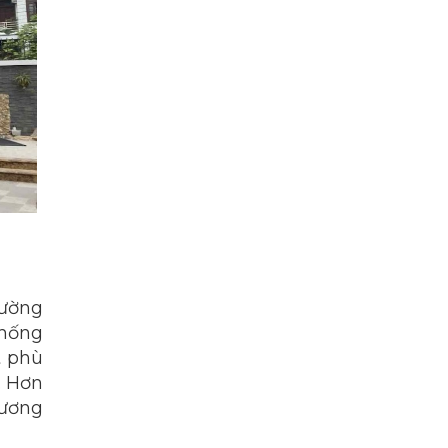
rường
chống
t phù
. Hơn
cương