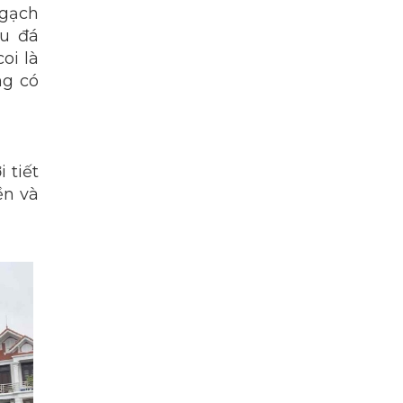
 gạch
au đá
oi là
ng có
 tiết
ền và