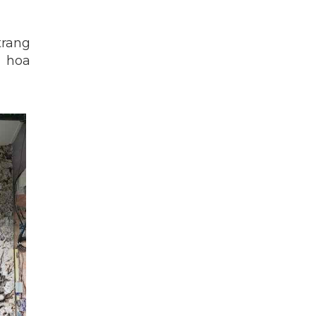
trang
á hoa