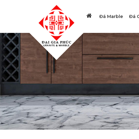
Đá Marble
Đá G