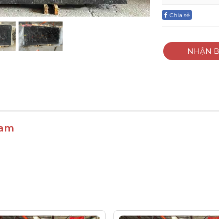
Chia sẻ
NHẬN B
Nam