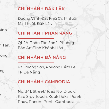
CHI NHÁNH ĐĂK LĂK
Đường Vành Đai, Khối 07, P. Buôn
Ma Thuột, Đắk Lắk.
Bình
CHI NHÁNH PHAN RANG
QL 1A, Thôn Tân Sơn 1, Phường
h Tân.
Bảo An, Tỉnh Khánh Hòa.
Đông
CHI NHÁNH ĐÀ NẴNG
67 Trường Sơn, Phường Cẩm Lệ,
ông
TP Đà Nẵng.
CHI NHÁNH CAMBODIA
No. 341, Street/Road No. Dipok,
a
Kab Srov Touch, Kouk Roka, Praek
Pnov, Phnom Penh, Cambodia