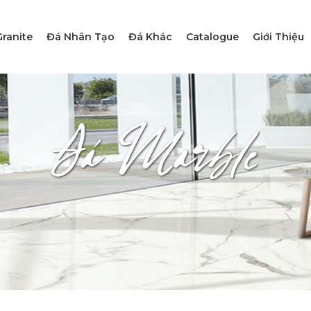
ranite
Đá Nhân Tạo
Đá Khác
Catalogue
Giới Thiệu
Đá Marble