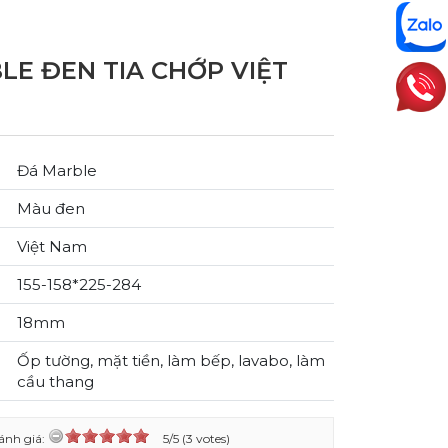
LE ĐEN TIA CHỚP VIỆT
Đá Marble
Màu đen
Việt Nam
155-158*225-284
18mm
Ốp tường, mặt tiền, làm bếp, lavabo, làm
cầu thang
ánh giá:
5/5 (3 votes)