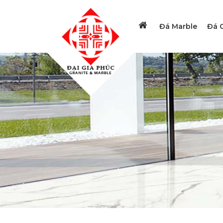
Đá Marble
Đá G