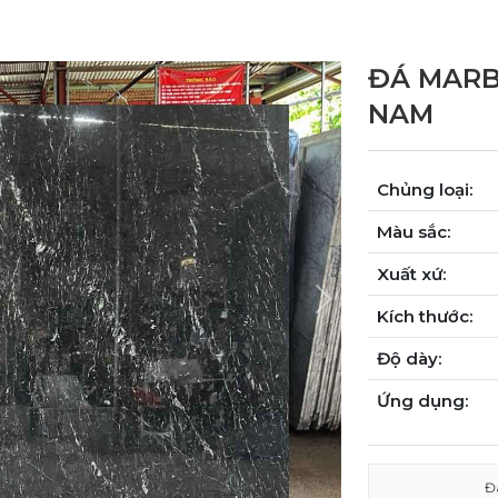
ĐÁ MARB
NAM
Chủng loại:
Màu sắc:
Xuất xứ:
Next
Kích thước:
Độ dày:
Ứng dụng:
Đ