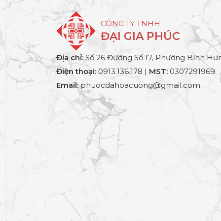
CÔNG TY TNHH
ĐẠI GIA PHÚC
Địa chỉ:
Số 26 Đường Số 17, Phường Bình Hưn
Điện thoại:
0913.136.178 |
MST:
0307291969
Email:
phuocdahoacuong@gmail.com