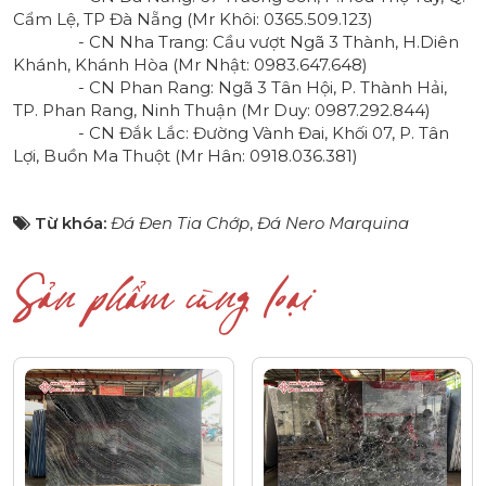
Cẩm Lệ, TP Đà Nẵng (Mr Khôi:
0365.509.123
)
- CN Nha Trang: Cầu vượt Ngã 3 Thành, H.Diên
Khánh, Khánh Hòa (Mr Nhật:
0983.647.648
)
- CN Phan Rang: Ngã 3 Tân Hội, P. Thành Hải,
TP. Phan Rang, Ninh Thuận (Mr Duy:
0987.292.844
)
- CN Đắk Lắc: Đường Vành Đai, Khối 07, P. Tân
Lợi, Buồn Ma Thuột (Mr Hân:
0918.036.381
)
Từ khóa:
Đá Đen Tia Chớp
,
Đá Nero Marquina
Sản phẩm cùng loại