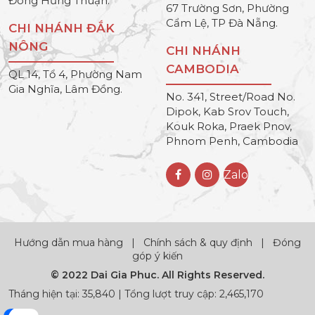
Đông Hưng Thuận.
67 Trường Sơn, Phường
Cẩm Lệ, TP Đà Nẵng.
CHI NHÁNH ĐẮK
NÔNG
CHI NHÁNH
CAMBODIA
QL 14, Tổ 4, Phường Nam
Gia Nghĩa, Lâm Đồng.
No. 341, Street/Road No.
Dipok, Kab Srov Touch,
Kouk Roka, Praek Pnov,
Phnom Penh, Cambodia
Zalo
Hướng dẫn mua hàng
|
Chính sách & quy định
|
Đóng
góp ý kiến
© 2022 Dai Gia Phuc. All Rights Reserved.
Tháng hiện tại: 35,840 | Tổng lượt truy cập: 2,465,170