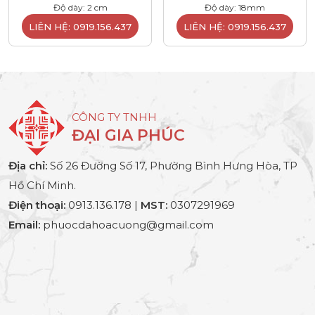
Độ dày: 2 cm
Độ dày: 18mm
LIÊN HỆ: 0919.156.437
LIÊN HỆ: 0919.156.437
CÔNG TY TNHH
ĐẠI GIA PHÚC
Địa chỉ:
Số 26 Đường Số 17, Phường Bình Hưng Hòa, TP
Hồ Chí Minh.
Điện thoại:
0913.136.178 |
MST:
0307291969
Email:
phuocdahoacuong@gmail.com