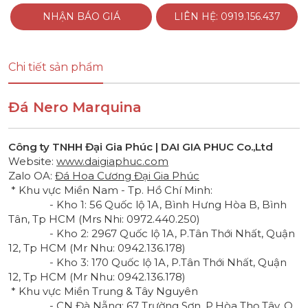
NHẬN BÁO GIÁ
LIÊN HỆ: 0919.156.437
Chi tiết sản phẩm
Đá Nero Marquina
Công ty TNHH Đại Gia Phúc | DAI GIA PHUC Co.,Ltd
Website:
www.daigiaphuc.com
Zalo OA:
Đá Hoa Cương Đại Gia Phúc
* Khu vực Miền Nam - Tp. Hồ Chí Minh:
- Kho 1: 56 Quốc lộ 1A, Bình Hưng Hòa B, Bình
Tân, Tp HCM (Mrs Nhi:
0972.440.250
)
- Kho 2: 2967 Quốc lộ 1A, P.Tân Thới Nhất, Quận
12, Tp HCM (Mr Nhu:
0942.136.178
)
- Kho 3: 170 Quốc lộ 1A, P.Tân Thới Nhất, Quận
12, Tp HCM (Mr Nhu:
0942.136.178
)
* Khu vực Miền Trung & Tây Nguyên
- CN Đà Nẵng: 67 Trường Sơn, P.Hòa Thọ Tây, Q.