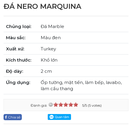
ĐÁ NERO MARQUINA
Chủng loại:
Đá Marble
Màu sắc:
Màu đen
Xuất xứ:
Turkey
Kích thước:
Khổ lớn
Độ dày:
2 cm
Ứng dụng:
Ốp tường, mặt tiền, làm bếp, lavabo,
làm cầu thang
Đánh giá:
5/5 (5 votes)
Chia sẻ