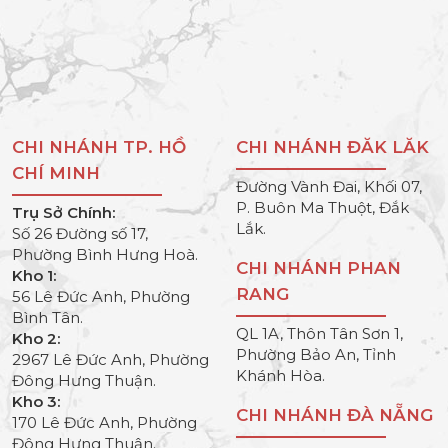
CHI NHÁNH TP. HỒ
CHI NHÁNH ĐĂK LĂK
CHÍ MINH
Đường Vành Đai, Khối 07,
P. Buôn Ma Thuột, Đắk
Trụ Sở Chính:
Lắk.
Số 26 Đường số 17,
Phường Bình Hưng Hoà.
CHI NHÁNH PHAN
Kho 1:
RANG
56 Lê Đức Anh, Phường
Bình Tân.
QL 1A, Thôn Tân Sơn 1,
Kho 2:
Phường Bảo An, Tỉnh
2967 Lê Đức Anh, Phường
Khánh Hòa.
Đông Hưng Thuận.
Kho 3:
CHI NHÁNH ĐÀ NẴNG
170 Lê Đức Anh, Phường
Đông Hưng Thuận.