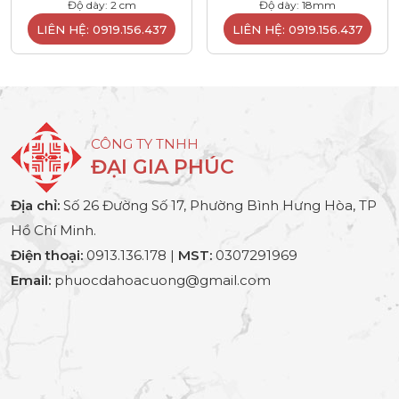
Độ dày: 2 cm
Độ dày: 18mm
LIÊN HỆ: 0919.156.437
LIÊN HỆ: 0919.156.437
CÔNG TY TNHH
ĐẠI GIA PHÚC
Địa chỉ:
Số 26 Đường Số 17, Phường Bình Hưng Hòa, TP
Hồ Chí Minh.
Điện thoại:
0913.136.178 |
MST:
0307291969
Email:
phuocdahoacuong@gmail.com