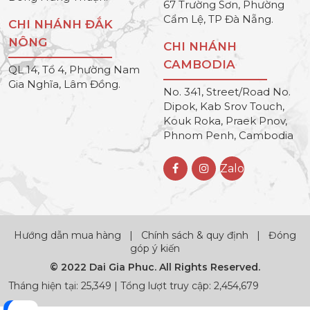
67 Trường Sơn, Phường
Cẩm Lệ, TP Đà Nẵng.
CHI NHÁNH ĐẮK
NÔNG
CHI NHÁNH
CAMBODIA
QL 14, Tổ 4, Phường Nam
Gia Nghĩa, Lâm Đồng.
No. 341, Street/Road No.
Dipok, Kab Srov Touch,
Kouk Roka, Praek Pnov,
Phnom Penh, Cambodia
Zalo
Hướng dẫn mua hàng
|
Chính sách & quy định
|
Đóng
góp ý kiến
© 2022 Dai Gia Phuc. All Rights Reserved.
Tháng hiện tại: 25,349 | Tổng lượt truy cập: 2,454,679