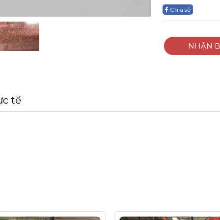
Chia sẻ
NHẬN B
ực tế