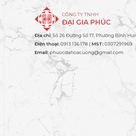
CÔNG TY TNHH
ĐẠI GIA PHÚC
Địa chỉ:
Số 26 Đường Số 17, Phường Bình Hưn
Điện thoại:
0913.136.178 |
MST:
0307291969
Email:
phuocdahoacuong@gmail.com