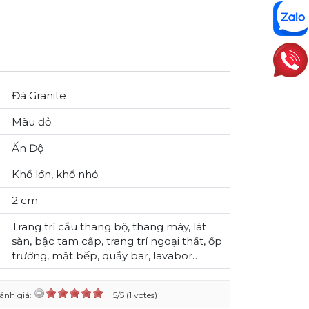
Đá Granite
Màu đỏ
Ấn Độ
Khổ lớn, khổ nhỏ
2 cm
Trang trí cầu thang bộ, thang máy, lát
sàn, bậc tam cấp, trang trí ngoại thất, ốp
trường, mặt bếp, quầy bar, lavabor…
ánh giá:
5/5 (1 votes)