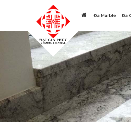
Đá Marble
Đá G