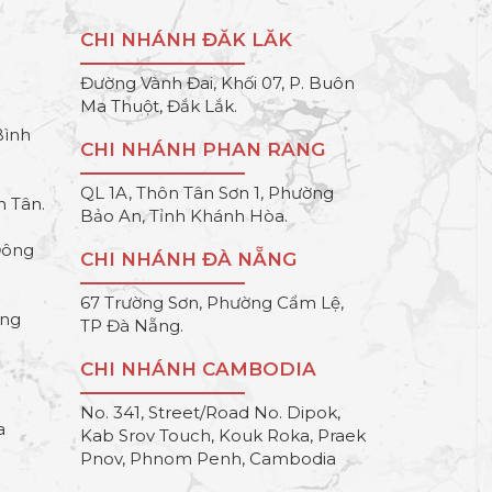
CHI NHÁNH ĐĂK LĂK
Đường Vành Đai, Khối 07, P. Buôn
Ma Thuột, Đắk Lắk.
Bình
CHI NHÁNH PHAN RANG
QL 1A, Thôn Tân Sơn 1, Phường
h Tân.
Bảo An, Tỉnh Khánh Hòa.
Đông
CHI NHÁNH ĐÀ NẴNG
67 Trường Sơn, Phường Cẩm Lệ,
ông
TP Đà Nẵng.
CHI NHÁNH CAMBODIA
No. 341, Street/Road No. Dipok,
a
Kab Srov Touch, Kouk Roka, Praek
Pnov, Phnom Penh, Cambodia