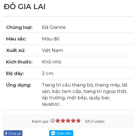
ĐỎ GIA LAI
Chủng loại:
Đá Granite
Màu sắc:
Màu đỏ
Xuất xứ:
Việt Nam
Kích thước:
Khổ nhỏ
Độ dày:
2 cm
Ứng dụng:
Trang trí cầu thang bộ, thang máy, lát
sàn, bậc tam cấp, trang trí ngoại thất,
ốp trường, mặt bếp, quầy bar,
lavabor…
Đánh giá:
5/5 (1 votes)
Chia sẻ