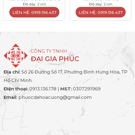
Độ dày: 2 cm
Độ dày: 2 cm
LIÊN HỆ: 0919.156.437
LIÊN HỆ: 0919.156.437
CÔNG TY TNHH
ĐẠI GIA PHÚC
Địa chỉ:
Số 26 Đường Số 17, Phường Bình Hưng Hòa, TP
Hồ Chí Minh.
Điện thoại:
0913.136.178 |
MST:
0307291969
Email:
phuocdahoacuong@gmail.com