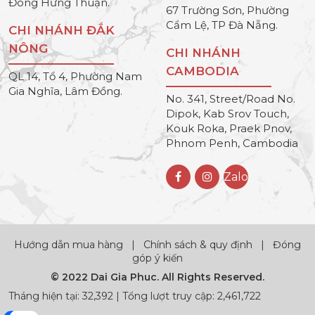
Đông Hưng Thuận.
67 Trường Sơn, Phường
Cẩm Lệ, TP Đà Nẵng.
CHI NHÁNH ĐẮK
NÔNG
CHI NHÁNH
CAMBODIA
QL 14, Tổ 4, Phường Nam
Gia Nghĩa, Lâm Đồng.
No. 341, Street/Road No.
Dipok, Kab Srov Touch,
Kouk Roka, Praek Pnov,
Phnom Penh, Cambodia
Zalo
Hướng dẫn mua hàng
|
Chính sách & quy định
|
Đóng
góp ý kiến
© 2022 Dai Gia Phuc. All Rights Reserved.
Tháng hiện tại: 32,392 | Tổng lượt truy cập: 2,461,722