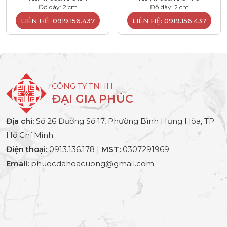
Độ dày: 2 cm
Độ dày: 2 cm
LIÊN HỆ: 0919.156.437
LIÊN HỆ: 0919.156.437
CÔNG TY TNHH
ĐẠI GIA PHÚC
Địa chỉ:
Số 26 Đường Số 17, Phường Bình Hưng Hòa, TP
Hồ Chí Minh.
Điện thoại:
0913.136.178 |
MST:
0307291969
Email:
phuocdahoacuong@gmail.com