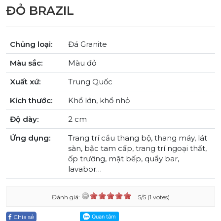
ĐỎ BRAZIL
Chủng loại:
Đá Granite
Màu sắc:
Màu đỏ
Xuất xứ:
Trung Quốc
Kích thước:
Khổ lớn, khổ nhỏ
Độ dày:
2 cm
Ứng dụng:
Trang trí cầu thang bộ, thang máy, lát
sàn, bậc tam cấp, trang trí ngoại thất,
ốp trường, mặt bếp, quầy bar,
lavabor…
Đánh giá:
5/5 (1 votes)
Chia sẻ