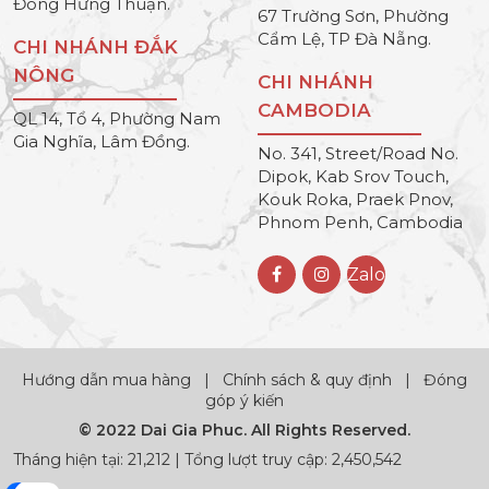
Đông Hưng Thuận.
67 Trường Sơn, Phường
Cẩm Lệ, TP Đà Nẵng.
CHI NHÁNH ĐẮK
NÔNG
CHI NHÁNH
CAMBODIA
QL 14, Tổ 4, Phường Nam
Gia Nghĩa, Lâm Đồng.
No. 341, Street/Road No.
Dipok, Kab Srov Touch,
Kouk Roka, Praek Pnov,
Phnom Penh, Cambodia
Zalo
Hướng dẫn mua hàng
|
Chính sách & quy định
|
Đóng
góp ý kiến
© 2022 Dai Gia Phuc. All Rights Reserved.
Tháng hiện tại: 21,212 | Tổng lượt truy cập: 2,450,542