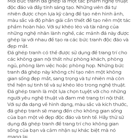
Mỗi bức tranh đá ghép là một tác phẩm nghệ thuật
độc đáo và đầy tính sáng tạo. Những viên đá tự
nhiên được chọn lựa kỹ càng để tạo nên hình ảnh,
màu sắc và độ phân giải cần thiết để tạo nên một tác
phẩm hoàn hảo. Với sự khéo léo và tài năng của
những nghệ nhân lành nghề, các mảnh đá này được
ghép lại với nhau để tạo ra các bức tranh độc đáo và
đẹp mắt.
Đá ghép tranh có thể được sử dụng để trang trí cho
các không gian nội thất như phòng khách, phòng
ngủ, phòng làm việc hoặc phòng họp. Những bức
tranh đá ghép này không chỉ tạo nên một không
gian sống đẹp mắt, sang trọng và tự nhiên mà còn
thể hiện sự tinh tế và sự khéo léo trong nghệ thuật.
Đá ghép tranh là một lựa chọn tuyệt vời cho những
người yêu nghệ thuật và đam mê trang trí nội thất.
Với sự đa dạng về hình dạng, màu sắc và kích thước,
đá ghép tranh sẽ mang đến cho không gian sống
của bạn một vẻ đẹp độc đáo và tinh tế. Hãy thử sử
dụng đá ghép tranh để trang trí cho không gian
sống của bạn và cảm nhận sự khác biệt mà nó
mang lại.