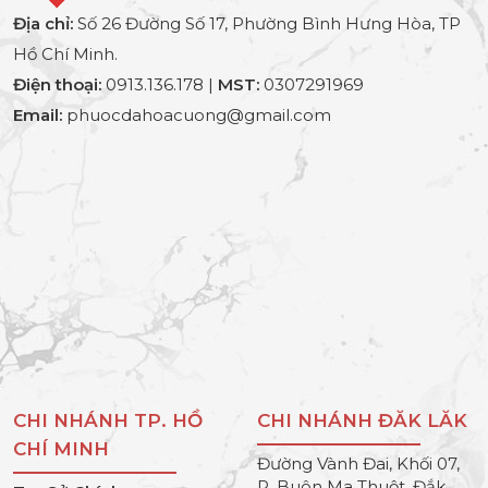
Địa chỉ:
Số 26 Đường Số 17, Phường Bình Hưng Hòa, TP
Hồ Chí Minh.
Điện thoại:
0913.136.178 |
MST:
0307291969
Email:
phuocdahoacuong@gmail.com
CHI NHÁNH TP. HỒ
CHI NHÁNH ĐĂK LĂK
CHÍ MINH
Đường Vành Đai, Khối 07,
P. Buôn Ma Thuột, Đắk