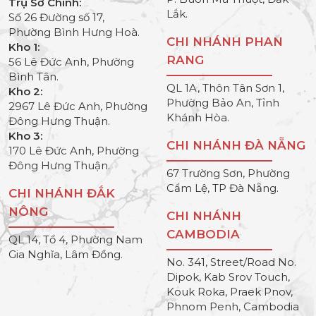
Trụ Sở Chính:
Lắk.
Số 26 Đường số 17,
Phường Bình Hưng Hoà.
CHI NHÁNH PHAN
Kho 1:
RANG
56 Lê Đức Anh, Phường
Bình Tân.
QL 1A, Thôn Tân Sơn 1,
Kho 2:
Phường Bảo An, Tỉnh
2967 Lê Đức Anh, Phường
Khánh Hòa.
Đông Hưng Thuận.
Kho 3:
CHI NHÁNH ĐÀ NẴNG
170 Lê Đức Anh, Phường
Đông Hưng Thuận.
67 Trường Sơn, Phường
Cẩm Lệ, TP Đà Nẵng.
CHI NHÁNH ĐẮK
NÔNG
CHI NHÁNH
CAMBODIA
QL 14, Tổ 4, Phường Nam
Gia Nghĩa, Lâm Đồng.
No. 341, Street/Road No.
Dipok, Kab Srov Touch,
Kouk Roka, Praek Pnov,
Phnom Penh, Cambodia