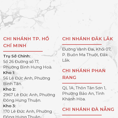
CHI NHÁNH TP. HỒ
CHI NHÁNH ĐĂK LĂK
CHÍ MINH
Đường Vành Đai, Khối 07,
P. Buôn Ma Thuột, Đắk
Trụ Sở Chính:
Lắk.
Số 26 Đường số 17,
Phường Bình Hưng Hoà.
CHI NHÁNH PHAN
Kho 1:
RANG
56 Lê Đức Anh, Phường
Bình Tân.
QL 1A, Thôn Tân Sơn 1,
Kho 2:
Phường Bảo An, Tỉnh
2967 Lê Đức Anh, Phường
Khánh Hòa.
Đông Hưng Thuận.
Kho 3:
CHI NHÁNH ĐÀ NẴNG
170 Lê Đức Anh, Phường
Đông Hưng Thuận.