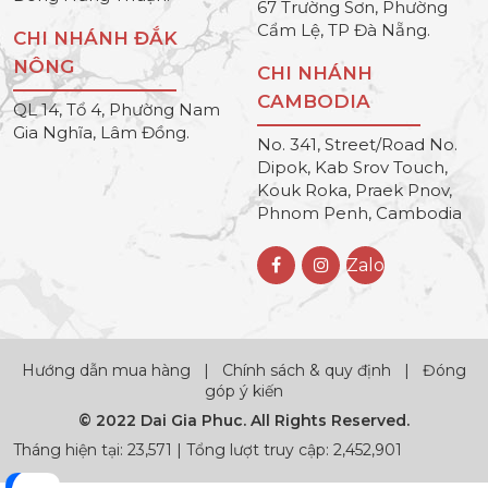
67 Trường Sơn, Phường
Cẩm Lệ, TP Đà Nẵng.
CHI NHÁNH ĐẮK
NÔNG
CHI NHÁNH
CAMBODIA
QL 14, Tổ 4, Phường Nam
Gia Nghĩa, Lâm Đồng.
No. 341, Street/Road No.
Dipok, Kab Srov Touch,
Kouk Roka, Praek Pnov,
Phnom Penh, Cambodia
Zalo
Hướng dẫn mua hàng
|
Chính sách & quy định
|
Đóng
góp ý kiến
© 2022 Dai Gia Phuc. All Rights Reserved.
Tháng hiện tại: 23,571 | Tổng lượt truy cập: 2,452,901