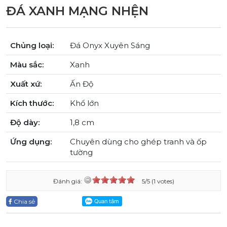
ĐÁ XANH MẠNG NHỆN
Chủng loại:
Đá Onyx Xuyên Sáng
Màu sắc:
Xanh
Xuất xứ:
Ấn Độ
Kích thước:
Khổ lớn
Độ dày:
1,8 cm
Ứng dụng:
Chuyên dùng cho ghép tranh và ốp
tường
Đánh giá:
5/5 (1 votes)
Chia sẻ