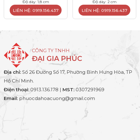
Độ dày: 1,8 cm
Độ dày: 2 cm
LIÊN HỆ: 0919.156.437
LIÊN HỆ: 0919.156.437
CÔNG TY TNHH
ĐẠI GIA PHÚC
Địa chỉ:
Số 26 Đường Số 17, Phường Bình Hưng Hòa, TP
Hồ Chí Minh.
Điện thoại:
0913.136.178 |
MST:
0307291969
Email:
phuocdahoacuong@gmail.com