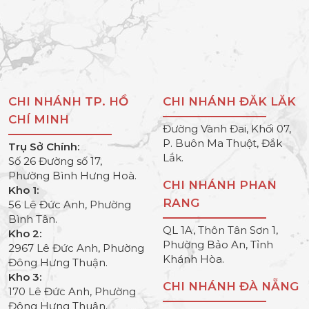
CHI NHÁNH TP. HỒ
CHI NHÁNH ĐĂK LĂK
CHÍ MINH
Đường Vành Đai, Khối 07,
P. Buôn Ma Thuột, Đắk
Trụ Sở Chính:
Lắk.
Số 26 Đường số 17,
Phường Bình Hưng Hoà.
CHI NHÁNH PHAN
Kho 1:
RANG
56 Lê Đức Anh, Phường
Bình Tân.
QL 1A, Thôn Tân Sơn 1,
Kho 2:
Phường Bảo An, Tỉnh
2967 Lê Đức Anh, Phường
Khánh Hòa.
Đông Hưng Thuận.
Kho 3:
CHI NHÁNH ĐÀ NẴNG
170 Lê Đức Anh, Phường
Đông Hưng Thuận.