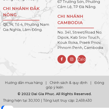
67 Trường Sơn, Phường
Cẩm Lệ, TP Đà Nẵng.
CHI NHÁNH ĐẮK
NÔNG
CHI NHÁNH
CAMBODIA
QL 14, Tổ 4, Phường Nam
Gia Nghĩa, Lâm Đồng.
No. 341, Street/Road No.
Dipok, Kab Srov Touch,
Kouk Roka, Praek Pnov,
Phnom Penh, Cambodia
Zalo
Hướng dẫn mua hàng
|
Chính sách & quy định
|
Đóng
góp ý kiến
© 2022 Dai Gia Phuc. All Rights Reserved.
Tháng hiện tại: 30,100 | Tổng lượt truy cập: 2,459,430