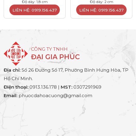
Độ dày: 1,8 cm
Độ dày: 2 cm
LIÊN HỆ: 0919.156.437
LIÊN HỆ: 0919.156.437
CÔNG TY TNHH
ĐẠI GIA PHÚC
Địa chỉ:
Số 26 Đường Số 17, Phường Bình Hưng Hòa, TP
Hồ Chí Minh.
Điện thoại:
0913.136.178 |
MST:
0307291969
Email:
phuocdahoacuong@gmail.com