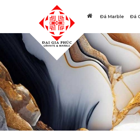
Đá Marble
Đá G