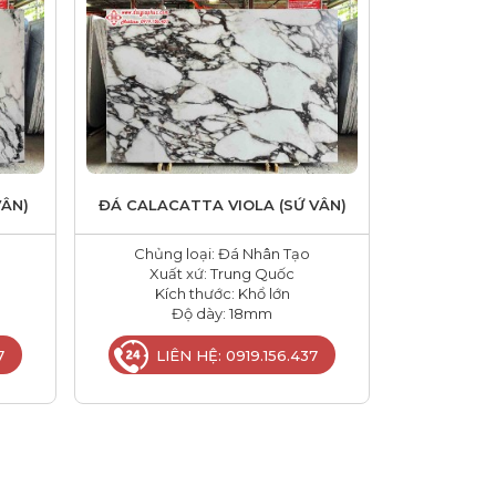
VÂN)
ĐÁ CALACATTA VIOLA (SỨ VÂN)
Chủng loại: Đá Nhân Tạo
Xuất xứ: Trung Quốc
Kích thước: Khổ lớn
Độ dày: 18mm
7
LIÊN HỆ: 0919.156.437