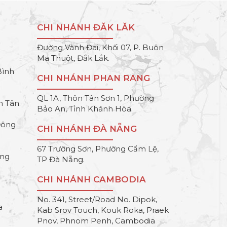
CHI NHÁNH ĐĂK LĂK
Đường Vành Đai, Khối 07, P. Buôn
Ma Thuột, Đắk Lắk.
Bình
CHI NHÁNH PHAN RANG
QL 1A, Thôn Tân Sơn 1, Phường
h Tân.
Bảo An, Tỉnh Khánh Hòa.
Đông
CHI NHÁNH ĐÀ NẴNG
67 Trường Sơn, Phường Cẩm Lệ,
ông
TP Đà Nẵng.
CHI NHÁNH CAMBODIA
No. 341, Street/Road No. Dipok,
a
Kab Srov Touch, Kouk Roka, Praek
Pnov, Phnom Penh, Cambodia