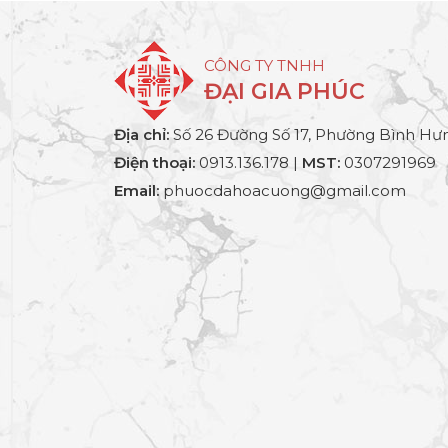
CÔNG TY TNHH
ĐẠI GIA PHÚC
Địa chỉ:
Số 26 Đường Số 17, Phường Bình Hưn
Điện thoại:
0913.136.178 |
MST:
0307291969
Email:
phuocdahoacuong@gmail.com