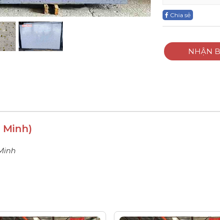
Chia sẻ
NHẬN B
 Minh)
Minh