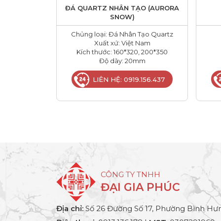
ĐÁ QUARTZ NHÂN TẠO (AURORA
SNOW)
Chủng loại: Đá Nhân Tạo Quartz
Xuất xứ: Việt Nam
Kích thước: 160*320, 200*350
Độ dày: 20mm
LIÊN HỆ: 0919.156.437
CÔNG TY TNHH
ĐẠI GIA PHÚC
Địa chỉ:
Số 26 Đường Số 17, Phường Bình Hưn