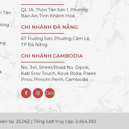
QL 1A, Thôn Tân Sơn 1, Phường
h Tân.
Bảo An, Tỉnh Khánh Hòa.
Đông
CHI NHÁNH ĐÀ NẴNG
67 Trường Sơn, Phường Cẩm Lệ,
ông
TP Đà Nẵng.
CHI NHÁNH CAMBODIA
No. 341, Street/Road No. Dipok,
a
Kab Srov Touch, Kouk Roka, Praek
Pnov, Phnom Penh, Cambodia
Zalo
iện tại: 25,062 | Tổng lượt truy cập: 2,454,392