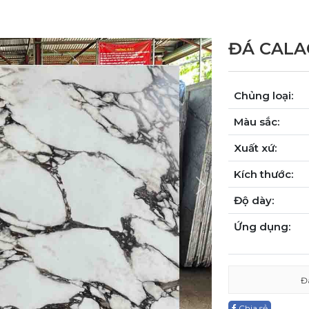
ĐÁ CALA
Chủng loại:
Màu sắc:
Xuất xứ:
Kích thước:
Next
Độ dày:
Ứng dụng:
Đ
Chia sẻ