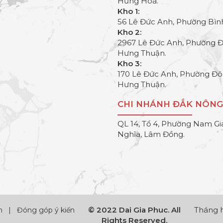
Hưng Hoà.
Kho 1:
56 Lê Đức Anh, Phường Bìn
Kho 2:
2967 Lê Đức Anh, Phường 
Hưng Thuận.
Kho 3:
170 Lê Đức Anh, Phường Đ
Hưng Thuận.
CHI NHÁNH ĐẮK NÔNG
QL 14, Tổ 4, Phường Nam Gi
Nghĩa, Lâm Đồng.
© 2022 Dai Gia Phuc. All
Tháng h
h
|
Đóng góp ý kiến
Rights Reserved.