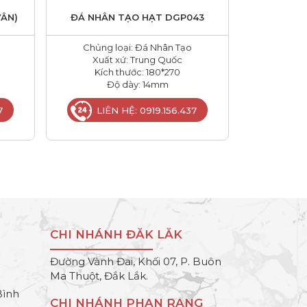
VÂN)
ĐÁ NHÂN TẠO HẠT DGP043
Chủng loại: Đá Nhân Tạo
Xuất xứ: Trung Quốc
Kích thước: 180*270
Độ dày: 14mm
7
LIÊN HỆ: 0919.156.437
CHI NHÁNH ĐĂK LĂK
Đường Vành Đai, Khối 07, P. Buôn
Ma Thuột, Đắk Lắk.
Bình
CHI NHÁNH PHAN RANG