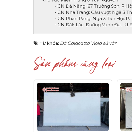
- CN Đà Nẵng: 67 Trường Sơn, P.Hòa Th
- CN Nha Trang: Cầu vượt Ngã 3 Thành
- CN Phan Rang: Ngã 3 Tân Hội, P. Thà
- CN Đắk Lắc: Đường Vành Đai, Khối 07
Từ khóa:
Đá Calacatta Viola sứ vân
Sản phẩm cùng loại