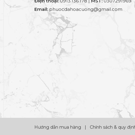
Điện thoại:
0913.136.178 |
MST:
0307291969
Email:
phuocdahoacuong@gmail.com
Hướng dẫn mua hàng
|
Chính sách & quy địn