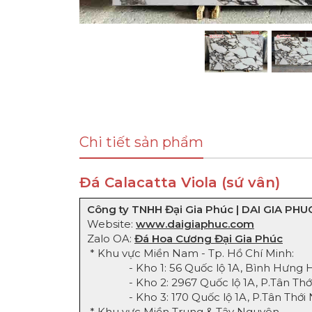
Chi tiết sản phẩm
Đá Calacatta Viola (sứ vân)
Công ty TNHH Đại Gia Phúc | DAI GIA PHUC
Website:
www.daigiaphuc.com
Zalo OA:
Đá Hoa Cương Đại Gia Phúc
* Khu vực Miền Nam - Tp. Hồ Chí Minh:
- Kho 1: 56 Quốc lộ 1A, Bình Hưng Hòa
- Kho 2: 2967 Quốc lộ 1A, P.Tân Thới 
- Kho 3: 170 Quốc lộ 1A, P.Tân Thới N
* Khu vực Miền Trung & Tây Nguyên