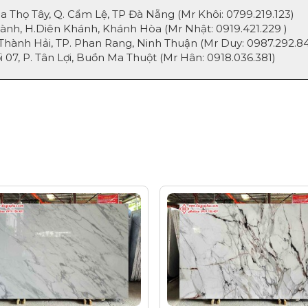
ọ Tây, Q. Cẩm Lệ, TP Đà Nẵng (Mr Khôi:
0799.219.123
)
, H.Diên Khánh, Khánh Hòa (Mr Nhật:
0919.421.229
)
nh Hải, TP. Phan Rang, Ninh Thuận (Mr Duy:
0987.292.8
, P. Tân Lợi, Buồn Ma Thuột (Mr Hân:
0918.036.381
)