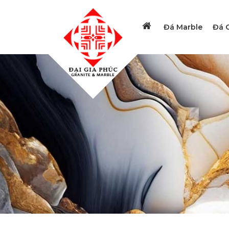
Đá Marble
Đá G