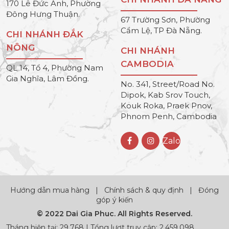
170 Lê Đức Anh, Phường
Đông Hưng Thuận.
67 Trường Sơn, Phường
Cẩm Lệ, TP Đà Nẵng.
CHI NHÁNH ĐẮK
NÔNG
CHI NHÁNH
CAMBODIA
QL 14, Tổ 4, Phường Nam
Gia Nghĩa, Lâm Đồng.
No. 341, Street/Road No.
Dipok, Kab Srov Touch,
Kouk Roka, Praek Pnov,
Phnom Penh, Cambodia
Zalo
Hướng dẫn mua hàng
|
Chính sách & quy định
|
Đóng
góp ý kiến
© 2022 Dai Gia Phuc. All Rights Reserved.
Tháng hiện tại: 29,768 | Tổng lượt truy cập: 2,459,098