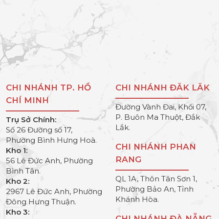
CHI NHÁNH TP. HỒ
CHI NHÁNH ĐĂK LĂK
CHÍ MINH
Đường Vành Đai, Khối 07,
P. Buôn Ma Thuột, Đắk
Trụ Sở Chính:
Lắk.
Số 26 Đường số 17,
Phường Bình Hưng Hoà.
CHI NHÁNH PHAN
Kho 1:
RANG
56 Lê Đức Anh, Phường
Bình Tân.
QL 1A, Thôn Tân Sơn 1,
Kho 2:
Phường Bảo An, Tỉnh
2967 Lê Đức Anh, Phường
Khánh Hòa.
Đông Hưng Thuận.
Kho 3:
CHI NHÁNH ĐÀ NẴNG