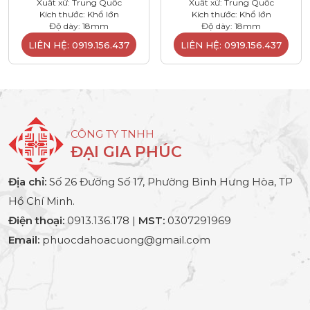
Xuất xứ: Trung Quốc
Xuất xứ: Trung Quốc
Kích thước: Khổ lớn
Kích thước: Khổ lớn
Độ dày: 18mm
Độ dày: 18mm
LIÊN HỆ: 0919.156.437
LIÊN HỆ: 0919.156.437
CÔNG TY TNHH
ĐẠI GIA PHÚC
Địa chỉ:
Số 26 Đường Số 17, Phường Bình Hưng Hòa, TP
Hồ Chí Minh.
Điện thoại:
0913.136.178 |
MST:
0307291969
Email:
phuocdahoacuong@gmail.com