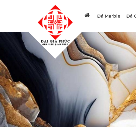
Đá Marble
Đá G