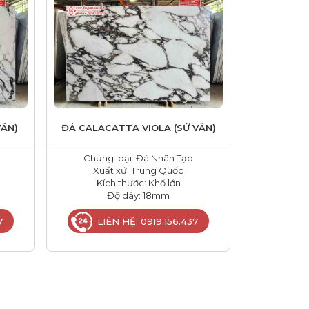
VÂN)
ĐÁ CALACATTA VIOLA (SỨ VÂN)
Chủng loại: Đá Nhân Tạo
Xuất xứ: Trung Quốc
Kích thước: Khổ lớn
Độ dày: 18mm
7
LIÊN HỆ: 0919.156.437