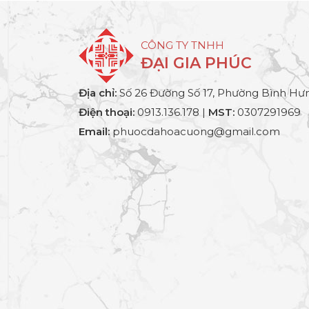
CÔNG TY TNHH
ĐẠI GIA PHÚC
Địa chỉ:
Số 26 Đường Số 17, Phường Bình Hưn
Điện thoại:
0913.136.178 |
MST:
0307291969
Email:
phuocdahoacuong@gmail.com