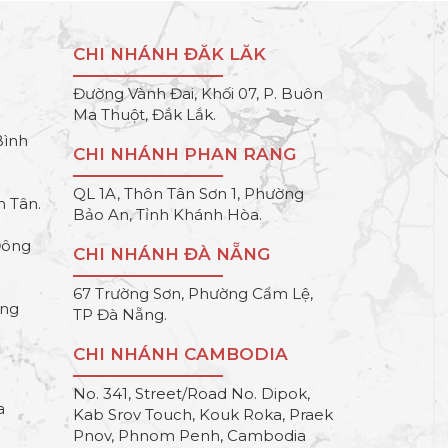
CHI NHÁNH ĐĂK LĂK
Đường Vành Đai, Khối 07, P. Buôn
Ma Thuột, Đắk Lắk.
Bình
CHI NHÁNH PHAN RANG
QL 1A, Thôn Tân Sơn 1, Phường
h Tân.
Bảo An, Tỉnh Khánh Hòa.
Đông
CHI NHÁNH ĐÀ NẴNG
67 Trường Sơn, Phường Cẩm Lệ,
ông
TP Đà Nẵng.
CHI NHÁNH CAMBODIA
No. 341, Street/Road No. Dipok,
a
Kab Srov Touch, Kouk Roka, Praek
Pnov, Phnom Penh, Cambodia