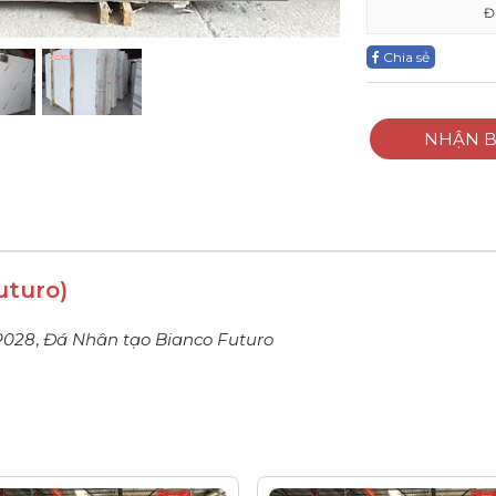
Đ
Chia sẻ
NHẬN B
uturo)
P028
,
Đá Nhân tạo Bianco Futuro