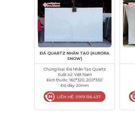
ĐÁ QUARTZ NHÂN TẠO (AURORA
SNOW)
Chủng loại: Đá Nhân Tạo Quartz
Xuất xứ: Việt Nam
Kích thước: 160*320, 200*350
Độ dày: 20mm
LIÊN HỆ: 0919.156.437