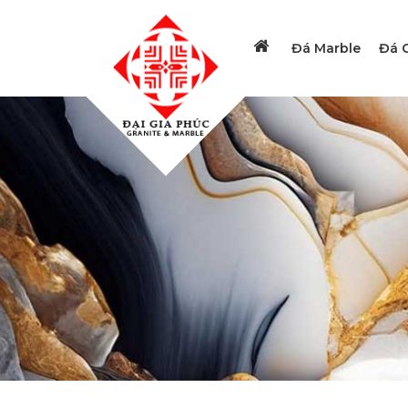
Đá Marble
Đá G