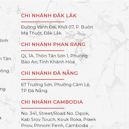
CHI NHÁNH ĐĂK LĂK
Đường Vành Đai, Khối 07, P. Buôn
Ma Thuột, Đắk Lắk.
Bình
CHI NHÁNH PHAN RANG
QL 1A, Thôn Tân Sơn 1, Phường
h Tân.
Bảo An, Tỉnh Khánh Hòa.
Đông
CHI NHÁNH ĐÀ NẴNG
67 Trường Sơn, Phường Cẩm Lệ,
ông
TP Đà Nẵng.
CHI NHÁNH CAMBODIA
No. 341, Street/Road No. Dipok,
a
Kab Srov Touch, Kouk Roka, Praek
Pnov, Phnom Penh, Cambodia