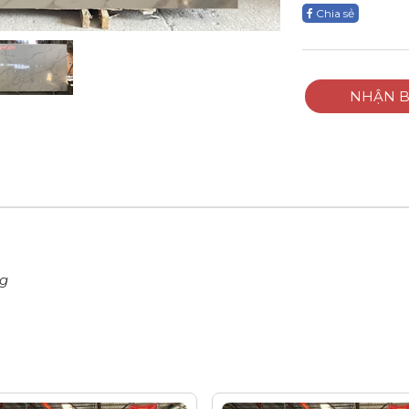
Chia sẻ
NHẬN B
ng