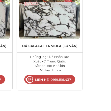
VÂN)
ĐÁ CALACATTA VIOLA (SỨ VÂN)
Chủng loại: Đá Nhân Tạo
Xuất xứ: Trung Quốc
Kích thước: Khổ lớn
Độ dày: 18mm
7
LIÊN HỆ: 0919.156.437