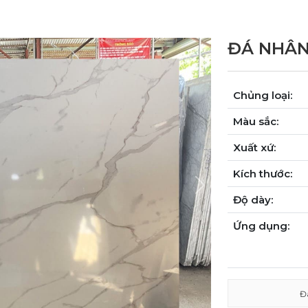
ĐÁ NHÂN
Chủng loại:
Màu sắc:
Xuất xứ:
Kích thước:
Next
Độ dày:
Ứng dụng:
Đ