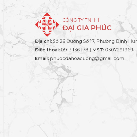
CÔNG TY TNHH
ĐẠI GIA PHÚC
Địa chỉ:
Số 26 Đường Số 17, Phường Bình Hưn
Điện thoại:
0913.136.178 |
MST:
0307291969
Email:
phuocdahoacuong@gmail.com