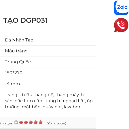
 TẠO DGP031
Đá Nhân Tạo
Màu trắng
Trung Quốc
180*270
14 mm
Trang trí cầu thang bộ, thang máy, lát
sàn, bậc tam cấp, trang trí ngoại thất, ốp
trường, mặt bếp, quầy bar, lavabor…
ánh giá:
5/5 (2 votes)