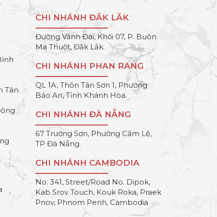
CHI NHÁNH ĐĂK LĂK
Đường Vành Đai, Khối 07, P. Buôn
Ma Thuột, Đắk Lắk.
Bình
CHI NHÁNH PHAN RANG
QL 1A, Thôn Tân Sơn 1, Phường
h Tân.
Bảo An, Tỉnh Khánh Hòa.
Đông
CHI NHÁNH ĐÀ NẴNG
67 Trường Sơn, Phường Cẩm Lệ,
ông
TP Đà Nẵng.
CHI NHÁNH CAMBODIA
No. 341, Street/Road No. Dipok,
a
Kab Srov Touch, Kouk Roka, Praek
Pnov, Phnom Penh, Cambodia