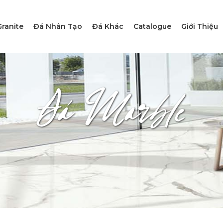
ranite
Đá Nhân Tạo
Đá Khác
Catalogue
Giới Thiệu
Đá Marble