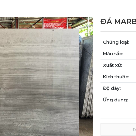
ĐÁ MARB
Chủng loại:
Màu sắc:
Xuất xứ:
Kích thước:
Next
Độ dày:
Ứng dụng:
Đ