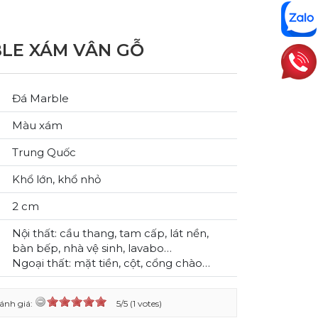
LE XÁM VÂN GỖ
Đá Marble
Màu xám
Trung Quốc
Khổ lớn, khổ nhỏ
2 cm
Nội thất: cầu thang, tam cấp, lát nền,
bàn bếp, nhà vệ sinh, lavabo…
Ngoại thất: mặt tiền, cột, cổng chào…
ánh giá:
5/5 (1 votes)