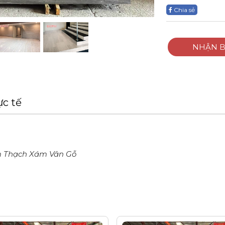
Chia sẻ
NHẬN B
ực tế
 Thạch Xám Vân Gỗ