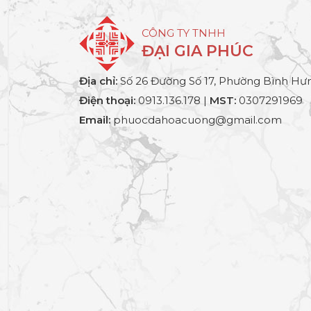
CÔNG TY TNHH
ĐẠI GIA PHÚC
Địa chỉ:
Số 26 Đường Số 17, Phường Bình Hưn
Điện thoại:
0913.136.178 |
MST:
0307291969
Email:
phuocdahoacuong@gmail.com