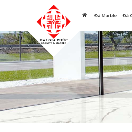
Đá Marble
Đá G