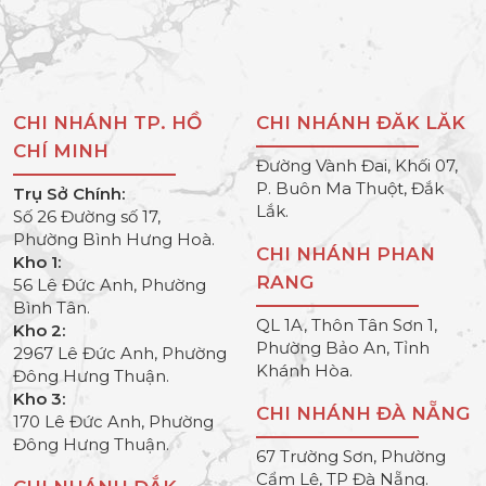
CHI NHÁNH TP. HỒ
CHI NHÁNH ĐĂK LĂK
CHÍ MINH
Đường Vành Đai, Khối 07,
P. Buôn Ma Thuột, Đắk
Trụ Sở Chính:
Lắk.
Số 26 Đường số 17,
Phường Bình Hưng Hoà.
CHI NHÁNH PHAN
Kho 1:
RANG
56 Lê Đức Anh, Phường
Bình Tân.
QL 1A, Thôn Tân Sơn 1,
Kho 2:
Phường Bảo An, Tỉnh
2967 Lê Đức Anh, Phường
Khánh Hòa.
Đông Hưng Thuận.
Kho 3:
CHI NHÁNH ĐÀ NẴNG
170 Lê Đức Anh, Phường
Đông Hưng Thuận.
67 Trường Sơn, Phường
Cẩm Lệ, TP Đà Nẵng.