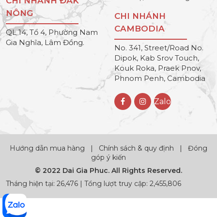
CHI NHÁNH ĐẮK
NÔNG
CHI NHÁNH
CAMBODIA
QL 14, Tổ 4, Phường Nam
Gia Nghĩa, Lâm Đồng.
No. 341, Street/Road No.
Dipok, Kab Srov Touch,
Kouk Roka, Praek Pnov,
Phnom Penh, Cambodia
Zalo
Hướng dẫn mua hàng
|
Chính sách & quy định
|
Đóng
góp ý kiến
© 2022 Dai Gia Phuc. All Rights Reserved.
Tháng hiện tại: 26,476 | Tổng lượt truy cập: 2,455,806