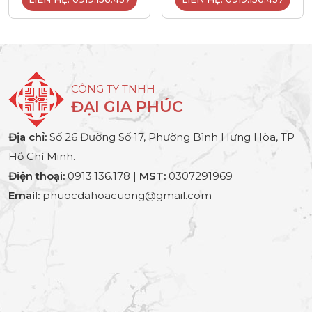
CÔNG TY TNHH
ĐẠI GIA PHÚC
Địa chỉ:
Số 26 Đường Số 17, Phường Bình Hưng Hòa, TP
Hồ Chí Minh.
Điện thoại:
0913.136.178 |
MST:
0307291969
Email:
phuocdahoacuong@gmail.com