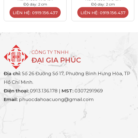
Độ dày: 2 cm
Độ dày: 2 cm
LIÊN HỆ: 0919.156.437
LIÊN HỆ: 0919.156.437
CÔNG TY TNHH
ĐẠI GIA PHÚC
Địa chỉ:
Số 26 Đường Số 17, Phường Bình Hưng Hòa, TP
Hồ Chí Minh.
Điện thoại:
0913.136.178 |
MST:
0307291969
Email:
phuocdahoacuong@gmail.com