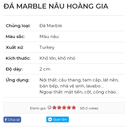
ĐÁ MARBLE NÂU HOÀNG GIA
Chủng loại:
Đá Marble
Màu sắc:
Màu nâu
Xuất xứ:
Turkey
Kích thước:
Khổ lớn, khổ nhỏ
Độ dày:
2 cm
Ứng dụng:
Nội thất: cầu thang, tam cấp, lát nền,
bàn bếp, nhà vệ sinh, lavabo…
Ngoại thất: mặt tiền, cột, cổng chào…
Đánh giá:
5/5 (1 votes)
Chia sẻ