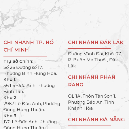
CHI NHÁNH TP. HỒ
CHI NHÁNH ĐĂK LĂK
CHÍ MINH
Đường Vành Đai, Khối 07,
P. Buôn Ma Thuột, Đắk
Trụ Sở Chính:
Lắk.
Số 26 Đường số 17,
Phường Bình Hưng Hoà.
CHI NHÁNH PHAN
Kho 1:
RANG
56 Lê Đức Anh, Phường
Bình Tân.
QL 1A, Thôn Tân Sơn 1,
Kho 2:
Phường Bảo An, Tỉnh
2967 Lê Đức Anh, Phường
Khánh Hòa.
Đông Hưng Thuận.
Kho 3:
CHI NHÁNH ĐÀ NẴNG
170 Lê Đức Anh, Phường
Đông Hưng Thuận.