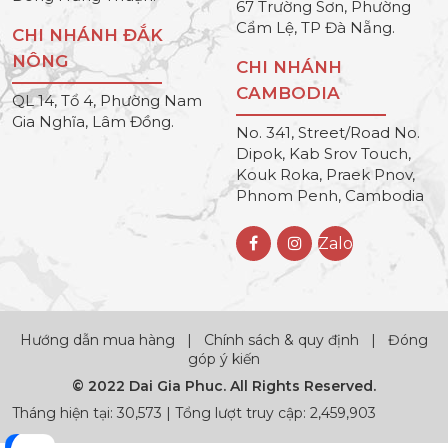
67 Trường Sơn, Phường
Cẩm Lệ, TP Đà Nẵng.
CHI NHÁNH ĐẮK
NÔNG
CHI NHÁNH
CAMBODIA
QL 14, Tổ 4, Phường Nam
Gia Nghĩa, Lâm Đồng.
No. 341, Street/Road No.
Dipok, Kab Srov Touch,
Kouk Roka, Praek Pnov,
Phnom Penh, Cambodia
Zalo
Hướng dẫn mua hàng
|
Chính sách & quy định
|
Đóng
góp ý kiến
© 2022 Dai Gia Phuc. All Rights Reserved.
Tháng hiện tại: 30,573 | Tổng lượt truy cập: 2,459,903