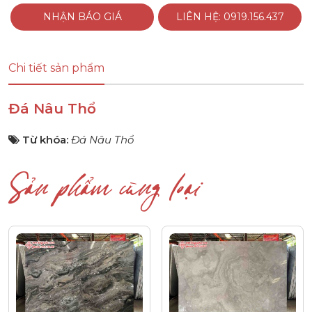
NHẬN BÁO GIÁ
LIÊN HỆ: 0919.156.437
Chi tiết sản phẩm
Đá Nâu Thổ
Từ khóa:
Đá Nâu Thổ
Sản phẩm cùng loại