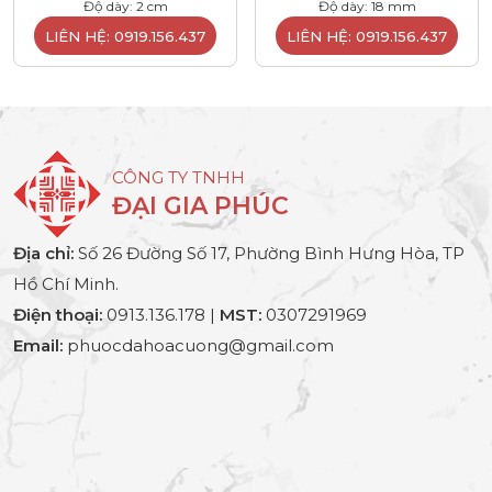
Độ dày: 2 cm
Độ dày: 18 mm
LIÊN HỆ: 0919.156.437
LIÊN HỆ: 0919.156.437
CÔNG TY TNHH
ĐẠI GIA PHÚC
Địa chỉ:
Số 26 Đường Số 17, Phường Bình Hưng Hòa, TP
Hồ Chí Minh.
Điện thoại:
0913.136.178 |
MST:
0307291969
Email:
phuocdahoacuong@gmail.com