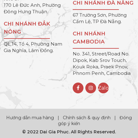
CHI NHÁNH ĐÀ NẴNG
170 Lê Đức Anh, Phường
Đông Hưng Thuận.
67 Trường Sơn, Phường
Cẩm Lệ, TP Đà Nẵng.
CHI NHÁNH ĐẮK
NÔNG
CHI NHÁNH
CAMBODIA
QL 14, Tổ 4, Phường Nam
Gia Nghĩa, Lâm Đồng.
No. 341, Street/Road No.
Dipok, Kab Srov Touch,
Kouk Roka, Praek Pnov,
Phnom Penh, Cambodia
Zalo
Hướng dẫn mua hàng
|
Chính sách & quy định
|
Đóng
góp ý kiến
© 2022 Dai Gia Phuc. All Rights Reserved.