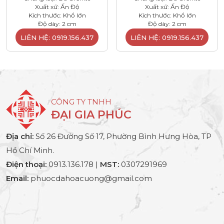
Xuất xứ: Ấn Độ
Xuất xứ: Ấn Độ
Kích thước: Khổ lớn
Kích thước: Khổ lớn
Độ dày: 2 cm
Độ dày: 2 cm
LIÊN HỆ: 0919.156.437
LIÊN HỆ: 0919.156.437
CÔNG TY TNHH
ĐẠI GIA PHÚC
Địa chỉ:
Số 26 Đường Số 17, Phường Bình Hưng Hòa, TP
Hồ Chí Minh.
Điện thoại:
0913.136.178 |
MST:
0307291969
Email:
phuocdahoacuong@gmail.com