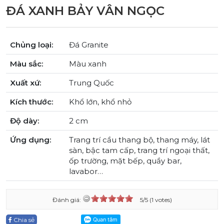
ĐÁ XANH BẢY VÂN NGỌC
Chủng loại:
Đá Granite
Màu sắc:
Màu xanh
Xuất xứ:
Trung Quốc
Kích thước:
Khổ lớn, khổ nhỏ
Độ dày:
2 cm
Ứng dụng:
Trang trí cầu thang bộ, thang máy, lát
sàn, bậc tam cấp, trang trí ngoại thất,
ốp trường, mặt bếp, quầy bar,
lavabor…
Đánh giá:
5/5 (1 votes)
Chia sẻ