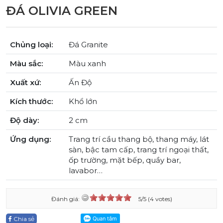
ĐÁ OLIVIA GREEN
Chủng loại:
Đá Granite
Màu sắc:
Màu xanh
Xuất xứ:
Ấn Độ
Kích thước:
Khổ lớn
Độ dày:
2 cm
Ứng dụng:
Trang trí cầu thang bộ, thang máy, lát
sàn, bậc tam cấp, trang trí ngoại thất,
ốp trường, mặt bếp, quầy bar,
lavabor…
Đánh giá:
5/5 (4 votes)
Chia sẻ