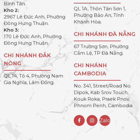
Bình Tân.
QL 1A, Thôn Tân Sơn 1,
Kho 2:
Phường Bảo An, Tỉnh
2967 Lê Đức Anh, Phường
Khánh Hòa.
Đông Hưng Thuận.
Kho 3:
CHI NHÁNH ĐÀ NẴNG
170 Lê Đức Anh, Phường
Đông Hưng Thuận.
67 Trường Sơn, Phường
Cẩm Lệ, TP Đà Nẵng.
CHI NHÁNH ĐẮK
NÔNG
CHI NHÁNH
CAMBODIA
QL 14, Tổ 4, Phường Nam
Gia Nghĩa, Lâm Đồng.
No. 341, Street/Road No.
Dipok, Kab Srov Touch,
Kouk Roka, Praek Pnov,
Phnom Penh, Cambodia
Zalo