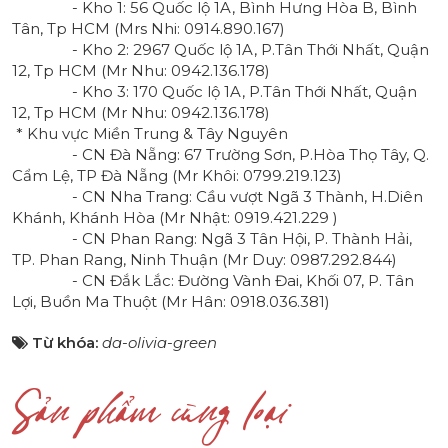
- Kho 1: 56 Quốc lộ 1A, Bình Hưng Hòa B, Bình
Tân, Tp HCM (Mrs Nhi:
0914.890.167
)
- Kho 2: 2967 Quốc lộ 1A, P.Tân Thới Nhất, Quận
12, Tp HCM (Mr Nhu:
0942.136.178
)
- Kho 3: 170 Quốc lộ 1A, P.Tân Thới Nhất, Quận
12, Tp HCM (Mr Nhu:
0942.136.178
)
* Khu vực Miền Trung & Tây Nguyên
- CN Đà Nẵng: 67 Trường Sơn, P.Hòa Thọ Tây, Q.
Cẩm Lệ, TP Đà Nẵng (Mr Khôi:
0799.219.123
)
- CN Nha Trang: Cầu vượt Ngã 3 Thành, H.Diên
Khánh, Khánh Hòa (Mr Nhật:
0919.421.229
)
- CN Phan Rang: Ngã 3 Tân Hội, P. Thành Hải,
TP. Phan Rang, Ninh Thuận (Mr Duy:
0987.292.844
)
- CN Đắk Lắc: Đường Vành Đai, Khối 07, P. Tân
Lợi, Buồn Ma Thuột (Mr Hân:
0918.036.381
)
Từ khóa:
da-olivia-green
Sản phẩm cùng loại