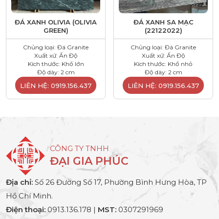
ĐÁ XANH OLIVIA (OLIVIA
ĐÁ XANH SA MẠC
GREEN)
(22122022)
Chủng loại: Đá Granite
Chủng loại: Đá Granite
Xuất xứ: Ấn Độ
Xuất xứ: Ấn Độ
Kích thước: Khổ lớn
Kích thước: Khổ nhỏ
Độ dày: 2 cm
Độ dày: 2 cm
LIÊN HỆ: 0919.156.437
LIÊN HỆ: 0919.156.437
CÔNG TY TNHH
ĐẠI GIA PHÚC
Địa chỉ:
Số 26 Đường Số 17, Phường Bình Hưng Hòa, TP
Hồ Chí Minh.
Điện thoại:
0913.136.178 |
MST:
0307291969