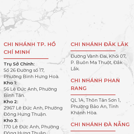
CHI NHÁNH TP. HỒ
CHI NHÁNH ĐĂK LĂK
CHÍ MINH
Đường Vành Đai, Khối 07,
P. Buôn Ma Thuột, Đắk
Trụ Sở Chính:
Lắk.
Số 26 Đường số 17,
Phường Bình Hưng Hoà.
CHI NHÁNH PHAN
Kho 1:
RANG
56 Lê Đức Anh, Phường
Bình Tân.
QL 1A, Thôn Tân Sơn 1,
Kho 2:
Phường Bảo An, Tỉnh
2967 Lê Đức Anh, Phường
Khánh Hòa.
Đông Hưng Thuận.
Kho 3:
CHI NHÁNH ĐÀ NẴNG
170 Lê Đức Anh, Phường
Đông Hưng Thuận.