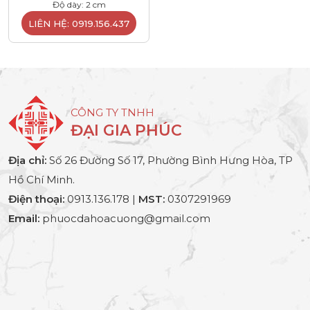
Độ dày: 2 cm
LIÊN HỆ: 0919.156.437
CÔNG TY TNHH
ĐẠI GIA PHÚC
Địa chỉ:
Số 26 Đường Số 17, Phường Bình Hưng Hòa, TP
Hồ Chí Minh.
Điện thoại:
0913.136.178 |
MST:
0307291969
Email:
phuocdahoacuong@gmail.com