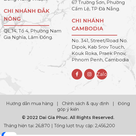
67 Trường Sơn, Phường
Cẩm Lệ, TP Đà Nẵng.
CHI NHÁNH ĐẮK
NÔNG
CHI NHÁNH
CAMBODIA
QL 14, Tổ 4, Phường Nam
Gia Nghĩa, Lâm Đồng.
No. 341, Street/Road No.
Dipok, Kab Srov Touch,
Kouk Roka, Praek Pnov,
Phnom Penh, Cambodia
Zalo
Hướng dẫn mua hàng
|
Chính sách & quy định
|
Đóng
góp ý kiến
© 2022 Dai Gia Phuc. All Rights Reserved.
Tháng hiện tại: 26,870 | Tổng lượt truy cập: 2,456,200