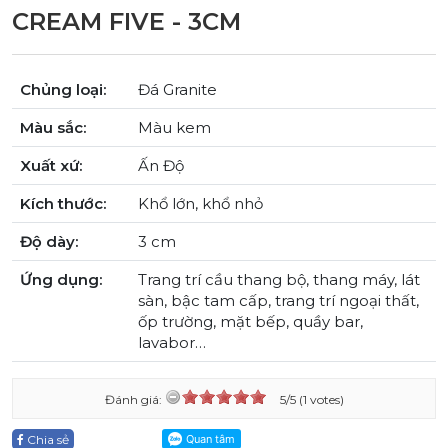
CREAM FIVE - 3CM
Chủng loại:
Đá Granite
Màu sắc:
Màu kem
Xuất xứ:
Ấn Độ
Kích thước:
Khổ lớn, khổ nhỏ
Độ dày:
3 cm
Ứng dụng:
Trang trí cầu thang bộ, thang máy, lát
sàn, bậc tam cấp, trang trí ngoại thất,
ốp trường, mặt bếp, quầy bar,
lavabor…
Đánh giá:
5/5 (1 votes)
Chia sẻ