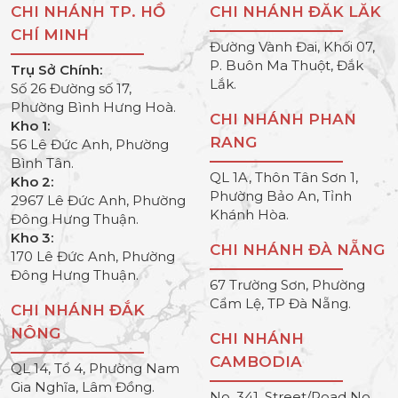
CHI NHÁNH TP. HỒ
CHI NHÁNH ĐĂK LĂK
CHÍ MINH
Đường Vành Đai, Khối 07,
P. Buôn Ma Thuột, Đắk
Trụ Sở Chính:
Lắk.
Số 26 Đường số 17,
Phường Bình Hưng Hoà.
CHI NHÁNH PHAN
Kho 1:
RANG
56 Lê Đức Anh, Phường
Bình Tân.
QL 1A, Thôn Tân Sơn 1,
Kho 2:
Phường Bảo An, Tỉnh
2967 Lê Đức Anh, Phường
Khánh Hòa.
Đông Hưng Thuận.
Kho 3:
CHI NHÁNH ĐÀ NẴNG
170 Lê Đức Anh, Phường
Đông Hưng Thuận.
67 Trường Sơn, Phường
Cẩm Lệ, TP Đà Nẵng.
CHI NHÁNH ĐẮK
NÔNG
CHI NHÁNH
CAMBODIA
QL 14, Tổ 4, Phường Nam
Gia Nghĩa, Lâm Đồng.
No. 341, Street/Road No.