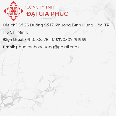
CÔNG TY TNHH
ĐẠI GIA PHÚC
Địa chỉ:
Số 26 Đường Số 17, Phường Bình Hưng Hòa, TP
Hồ Chí Minh.
Điện thoại:
0913.136.178 |
MST:
0307291969
Email:
phuocdahoacuong@gmail.com