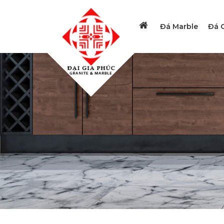
Đá Marble
Đá G