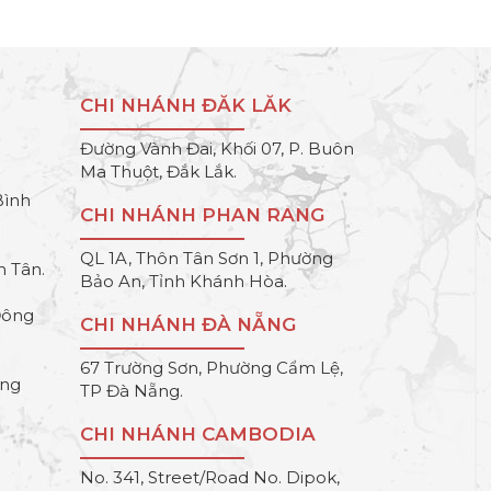
CHI NHÁNH ĐĂK LĂK
Đường Vành Đai, Khối 07, P. Buôn
Ma Thuột, Đắk Lắk.
Bình
CHI NHÁNH PHAN RANG
QL 1A, Thôn Tân Sơn 1, Phường
h Tân.
Bảo An, Tỉnh Khánh Hòa.
Đông
CHI NHÁNH ĐÀ NẴNG
67 Trường Sơn, Phường Cẩm Lệ,
ông
TP Đà Nẵng.
CHI NHÁNH CAMBODIA
No. 341, Street/Road No. Dipok,