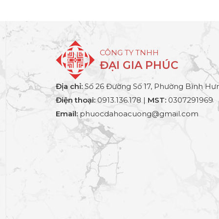
CÔNG TY TNHH
ĐẠI GIA PHÚC
Địa chỉ:
Số 26 Đường Số 17, Phường Bình Hưn
Điện thoại:
0913.136.178 |
MST:
0307291969
Email:
phuocdahoacuong@gmail.com