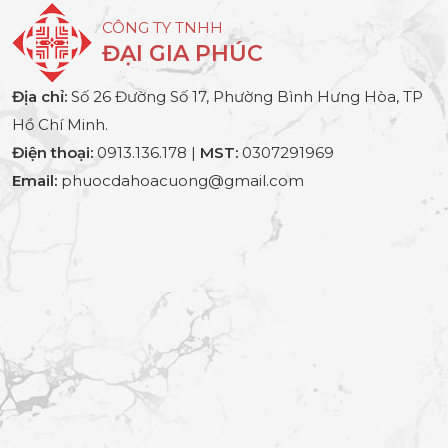
CÔNG TY TNHH
ĐẠI GIA PHÚC
Địa chỉ:
Số 26 Đường Số 17, Phường Bình Hưng Hòa, TP
Hồ Chí Minh.
Điện thoại:
0913.136.178 |
MST:
0307291969
Email:
phuocdahoacuong@gmail.com