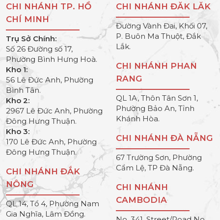
CHI NHÁNH TP. HỒ
CHI NHÁNH ĐĂK LĂK
CHÍ MINH
Đường Vành Đai, Khối 07,
P. Buôn Ma Thuột, Đắk
Trụ Sở Chính:
Lắk.
Số 26 Đường số 17,
Phường Bình Hưng Hoà.
CHI NHÁNH PHAN
Kho 1:
RANG
56 Lê Đức Anh, Phường
Bình Tân.
QL 1A, Thôn Tân Sơn 1,
Kho 2:
Phường Bảo An, Tỉnh
2967 Lê Đức Anh, Phường
Khánh Hòa.
Đông Hưng Thuận.
Kho 3:
CHI NHÁNH ĐÀ NẴNG
170 Lê Đức Anh, Phường
Đông Hưng Thuận.
67 Trường Sơn, Phường
Cẩm Lệ, TP Đà Nẵng.
CHI NHÁNH ĐẮK
NÔNG
CHI NHÁNH
CAMBODIA
QL 14, Tổ 4, Phường Nam
Gia Nghĩa, Lâm Đồng.
No. 341, Street/Road No.