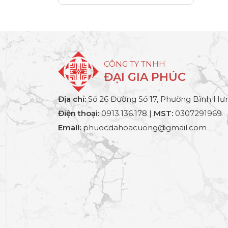
CÔNG TY TNHH
ĐẠI GIA PHÚC
Địa chỉ:
Số 26 Đường Số 17, Phường Bình Hưn
Điện thoại:
0913.136.178 |
MST:
0307291969
Email:
phuocdahoacuong@gmail.com