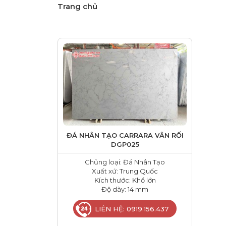
Trang chủ
ĐÁ NHÂN TẠO CARRARA VÂN RỐI
DGP025
Chủng loại: Đá Nhân Tạo
Xuất xứ: Trung Quốc
Kích thước: Khổ lớn
Độ dày: 14 mm
LIÊN HỆ: 0919.156.437