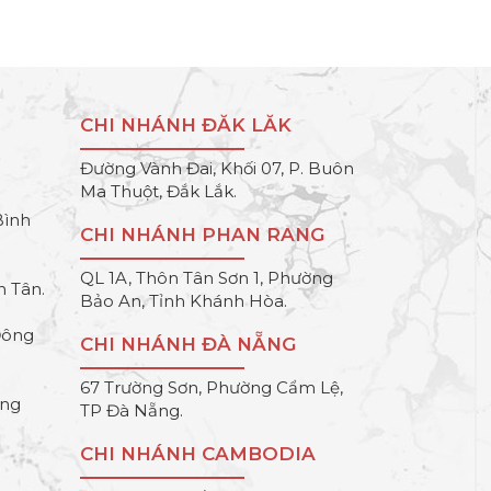
CHI NHÁNH ĐĂK LĂK
Đường Vành Đai, Khối 07, P. Buôn
Ma Thuột, Đắk Lắk.
Bình
CHI NHÁNH PHAN RANG
QL 1A, Thôn Tân Sơn 1, Phường
h Tân.
Bảo An, Tỉnh Khánh Hòa.
Đông
CHI NHÁNH ĐÀ NẴNG
67 Trường Sơn, Phường Cẩm Lệ,
ông
TP Đà Nẵng.
CHI NHÁNH CAMBODIA