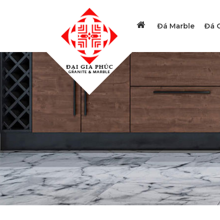
Đá Marble
Đá G