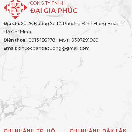
CÔNG TY TNHH
ĐẠI GIA PHÚC
Địa chỉ:
Số 26 Đường Số 17, Phường Bình Hưng Hòa, TP
Hồ Chí Minh.
Điện thoại:
0913.136.178 |
MST:
0307291969
Email:
phuocdahoacuong@gmail.com
CHI NHÁNH TP. HỒ
CHI NHÁNH ĐĂK LĂK