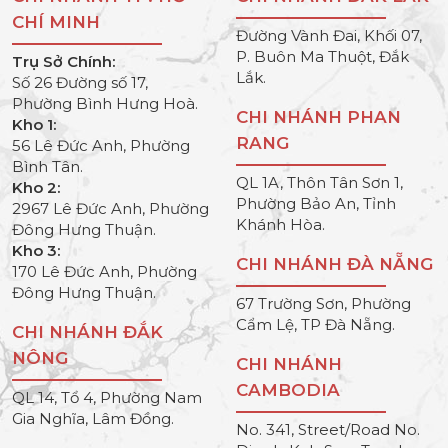
CHÍ MINH
Đường Vành Đai, Khối 07,
P. Buôn Ma Thuột, Đắk
Trụ Sở Chính:
Lắk.
Số 26 Đường số 17,
Phường Bình Hưng Hoà.
CHI NHÁNH PHAN
Kho 1:
RANG
56 Lê Đức Anh, Phường
Bình Tân.
QL 1A, Thôn Tân Sơn 1,
Kho 2:
Phường Bảo An, Tỉnh
2967 Lê Đức Anh, Phường
Khánh Hòa.
Đông Hưng Thuận.
Kho 3:
CHI NHÁNH ĐÀ NẴNG
170 Lê Đức Anh, Phường
Đông Hưng Thuận.
67 Trường Sơn, Phường
Cẩm Lệ, TP Đà Nẵng.
CHI NHÁNH ĐẮK
NÔNG
CHI NHÁNH
CAMBODIA
QL 14, Tổ 4, Phường Nam
Gia Nghĩa, Lâm Đồng.
No. 341, Street/Road No.