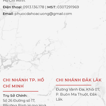
Hồ Chí Minh.
Điện thoại:
0913.136.178 |
MST:
0307291969
Email:
phuocdahoacuong@gmail.com
CHI NHÁNH TP. HỒ
CHI NHÁNH ĐĂK LĂK
CHÍ MINH
Đường Vành Đai, Khối 07,
P. Buôn Ma Thuột, Đắk
Trụ Sở Chính:
Lắk.
Số 26 Đường số 17,
Phường Bình Hưng Hoà.