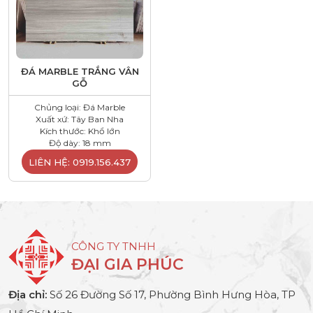
ĐÁ MARBLE TRẮNG VÂN
GỖ
Chủng loại: Đá Marble
Xuất xứ: Tây Ban Nha
Kích thước: Khổ lớn
Độ dày: 18 mm
LIÊN HỆ: 0919.156.437
CÔNG TY TNHH
ĐẠI GIA PHÚC
Địa chỉ:
Số 26 Đường Số 17, Phường Bình Hưng Hòa, TP