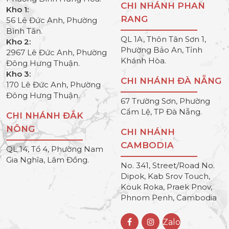
CHI NHÁNH PHAN
Kho 1:
RANG
56 Lê Đức Anh, Phường
Bình Tân.
QL 1A, Thôn Tân Sơn 1,
Kho 2:
Phường Bảo An, Tỉnh
2967 Lê Đức Anh, Phường
Khánh Hòa.
Đông Hưng Thuận.
Kho 3:
CHI NHÁNH ĐÀ NẴNG
170 Lê Đức Anh, Phường
Đông Hưng Thuận.
67 Trường Sơn, Phường
Cẩm Lệ, TP Đà Nẵng.
CHI NHÁNH ĐẮK
NÔNG
CHI NHÁNH
CAMBODIA
QL 14, Tổ 4, Phường Nam
Gia Nghĩa, Lâm Đồng.
No. 341, Street/Road No.
Dipok, Kab Srov Touch,
Kouk Roka, Praek Pnov,
Phnom Penh, Cambodia
Zalo