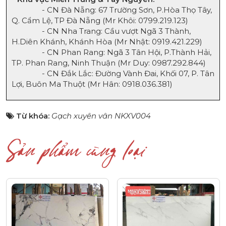
- CN Đà Nẵng: 67 Trường Sơn, P.Hòa Thọ Tây,
Q. Cẩm Lệ, TP Đà Nẵng (Mr Khôi:
0
799.219.123
)
- CN Nha Trang: Cầu vượt Ngã 3 Thành,
H.Diên Khánh, Khánh Hòa (Mr Nhật:
0
919.421.229
)
- CN Phan Rang: Ngã 3 Tân Hội, P.Thành Hải,
TP. Phan Rang, Ninh Thuận (Mr Duy:
0987.292.844
)
- CN Đắk Lắc: Đường Vành Đai, Khối 07, P. Tân
Lợi, Buôn Ma Thuột (Mr Hân:
0918.036.381
)
Từ khóa:
Gạch xuyên vân NKXV004
Sản phẩm cùng loại