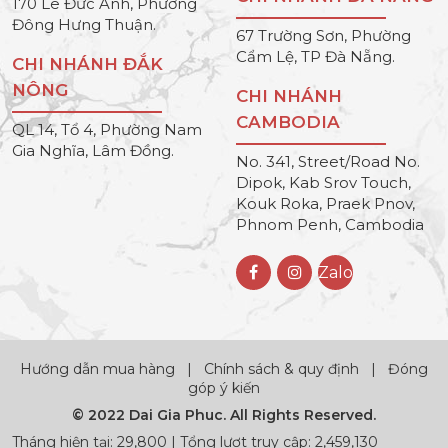
170 Lê Đức Anh, Phường
Đông Hưng Thuận.
67 Trường Sơn, Phường
Cẩm Lệ, TP Đà Nẵng.
CHI NHÁNH ĐẮK
NÔNG
CHI NHÁNH
CAMBODIA
QL 14, Tổ 4, Phường Nam
Gia Nghĩa, Lâm Đồng.
No. 341, Street/Road No.
Dipok, Kab Srov Touch,
Kouk Roka, Praek Pnov,
Phnom Penh, Cambodia
Zalo
Hướng dẫn mua hàng
|
Chính sách & quy định
|
Đóng
góp ý kiến
© 2022 Dai Gia Phuc. All Rights Reserved.
Tháng hiện tại: 29,800 | Tổng lượt truy cập: 2,459,130