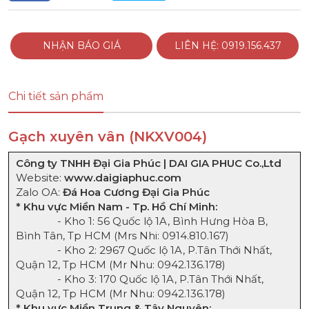
NHẬN BÁO GIÁ
LIÊN HỆ: 0919.156.437
Chi tiết sản phẩm
Gạch xuyên vân (NKXV004)
Công ty TNHH Đại Gia Phúc | DAI GIA PHUC Co.,Ltd
Website:
www.daigiaphuc.com
Zalo OA:
Đá Hoa Cương Đại Gia Phúc
* Khu vực Miền Nam - Tp. Hồ Chí Minh:
- Kho 1: 56 Quốc lộ 1A, Bình Hưng Hòa B,
Bình Tân, Tp HCM (Mrs Nhi:
0
914.810.167
)
- Kho 2: 2967 Quốc lộ 1A, P.Tân Thới Nhất,
Quận 12, Tp HCM (Mr Nhu:
0942.136.178
)
- Kho 3: 170 Quốc lộ 1A, P.Tân Thới Nhất,
Quận 12, Tp HCM (Mr Nhu:
0942.136.178
)
* Khu vực Miền Trung & Tây Nguyên: