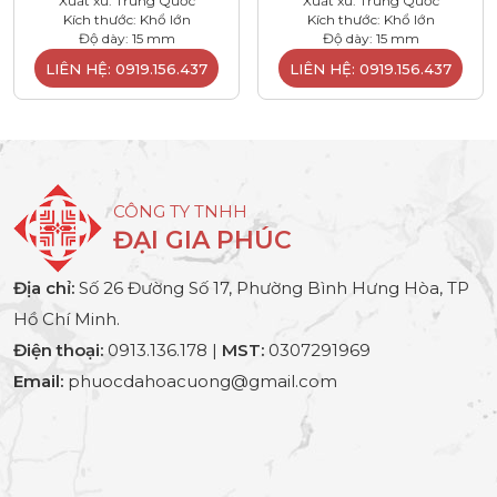
Xuất xứ: Trung Quốc
Xuất xứ: Trung Quốc
Kích thước: Khổ lớn
Kích thước: Khổ lớn
Độ dày: 15 mm
Độ dày: 15 mm
LIÊN HỆ: 0919.156.437
LIÊN HỆ: 0919.156.437
CÔNG TY TNHH
ĐẠI GIA PHÚC
Địa chỉ:
Số 26 Đường Số 17, Phường Bình Hưng Hòa, TP
Hồ Chí Minh.
Điện thoại:
0913.136.178 |
MST:
0307291969
Email:
phuocdahoacuong@gmail.com