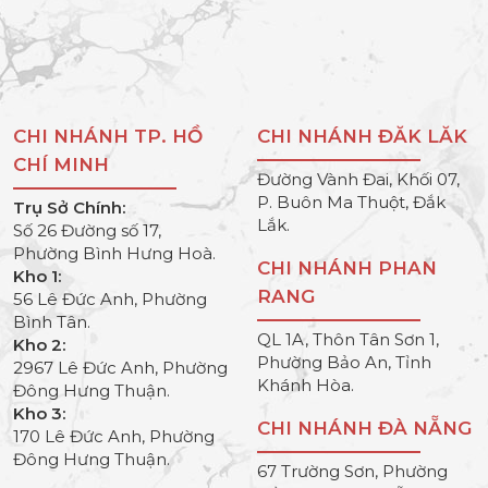
CHI NHÁNH TP. HỒ
CHI NHÁNH ĐĂK LĂK
CHÍ MINH
Đường Vành Đai, Khối 07,
P. Buôn Ma Thuột, Đắk
Trụ Sở Chính:
Lắk.
Số 26 Đường số 17,
Phường Bình Hưng Hoà.
CHI NHÁNH PHAN
Kho 1:
RANG
56 Lê Đức Anh, Phường
Bình Tân.
QL 1A, Thôn Tân Sơn 1,
Kho 2:
Phường Bảo An, Tỉnh
2967 Lê Đức Anh, Phường
Khánh Hòa.
Đông Hưng Thuận.
Kho 3:
CHI NHÁNH ĐÀ NẴNG
170 Lê Đức Anh, Phường
Đông Hưng Thuận.
67 Trường Sơn, Phường