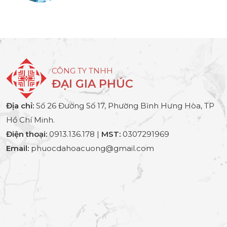
CÔNG TY TNHH
ĐẠI GIA PHÚC
Địa chỉ:
Số 26 Đường Số 17, Phường Bình Hưng Hòa, TP
Hồ Chí Minh.
Điện thoại:
0913.136.178 |
MST:
0307291969
Email:
phuocdahoacuong@gmail.com