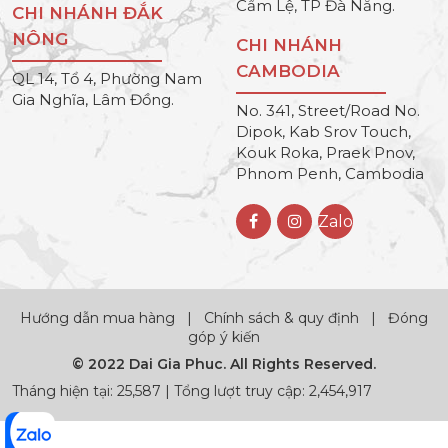
Cẩm Lệ, TP Đà Nẵng.
CHI NHÁNH ĐẮK
NÔNG
CHI NHÁNH
CAMBODIA
QL 14, Tổ 4, Phường Nam
Gia Nghĩa, Lâm Đồng.
No. 341, Street/Road No.
Dipok, Kab Srov Touch,
Kouk Roka, Praek Pnov,
Phnom Penh, Cambodia
Zalo
Hướng dẫn mua hàng
|
Chính sách & quy định
|
Đóng
góp ý kiến
© 2022 Dai Gia Phuc. All Rights Reserved.
Tháng hiện tại: 25,587 | Tổng lượt truy cập: 2,454,917