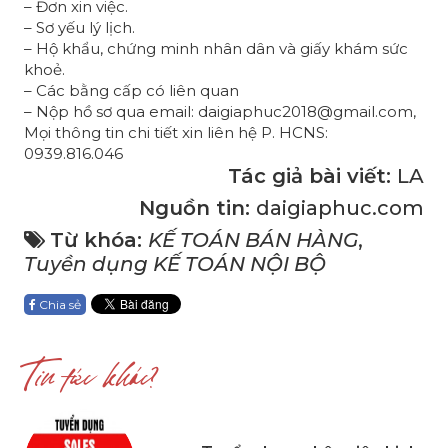
– Đơn xin việc.
– Sơ yếu lý lịch.
– Hộ khẩu, chứng minh nhân dân và giấy khám sức
khoẻ.
– Các bằng cấp có liên quan
– Nộp hồ sơ qua email: daigiaphuc2018@gmail.com,
Mọi thông tin chi tiết xin liên hệ P. HCNS:
0939.816.046
Tác giả bài viết:
LA
Nguồn tin:
daigiaphuc.com
Từ khóa:
KẾ TOÁN BÁN HÀNG
,
Tuyền dụng KẾ TOÁN NỘI BỘ
Chia sẻ
Tin tức khác?