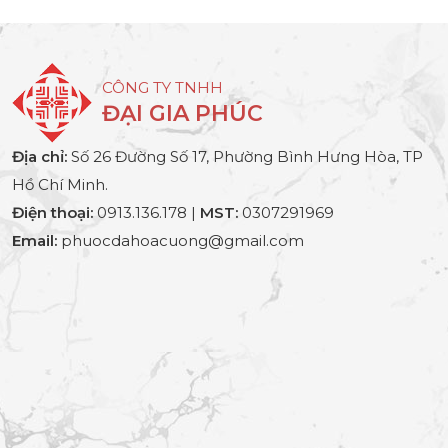
CÔNG TY TNHH
ĐẠI GIA PHÚC
Địa chỉ:
Số 26 Đường Số 17, Phường Bình Hưng Hòa, TP
Hồ Chí Minh.
Điện thoại:
0913.136.178 |
MST:
0307291969
Email:
phuocdahoacuong@gmail.com