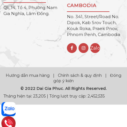
CAMBODIA
QL 14, Tổ 4, Phường Nam
Gia Nghĩa, Lâm Đồng.
No. 341, Street/Road No.
Dipok, Kab Srov Touch,
Kouk Roka, Praek Pnov,
Phnom Penh, Cambodia
Zalo
Hướng dẫn mua hàng
|
Chính sách & quy định
|
Đóng
góp ý kiến
© 2022 Dai Gia Phuc. All Rights Reserved.
Tháng hiện tại: 23,205 | Tổng lượt truy cập: 2,452,535