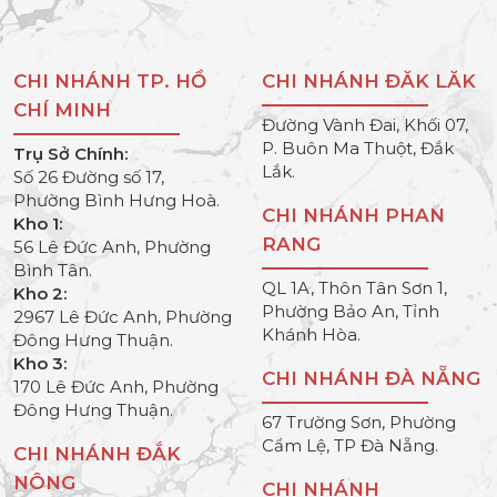
CHI NHÁNH TP. HỒ
CHI NHÁNH ĐĂK LĂK
CHÍ MINH
Đường Vành Đai, Khối 07,
P. Buôn Ma Thuột, Đắk
Trụ Sở Chính:
Lắk.
Số 26 Đường số 17,
Phường Bình Hưng Hoà.
CHI NHÁNH PHAN
Kho 1:
RANG
56 Lê Đức Anh, Phường
Bình Tân.
QL 1A, Thôn Tân Sơn 1,
Kho 2:
Phường Bảo An, Tỉnh
2967 Lê Đức Anh, Phường
Khánh Hòa.
Đông Hưng Thuận.
Kho 3:
CHI NHÁNH ĐÀ NẴNG
170 Lê Đức Anh, Phường
Đông Hưng Thuận.
67 Trường Sơn, Phường
Cẩm Lệ, TP Đà Nẵng.
CHI NHÁNH ĐẮK
NÔNG
CHI NHÁNH