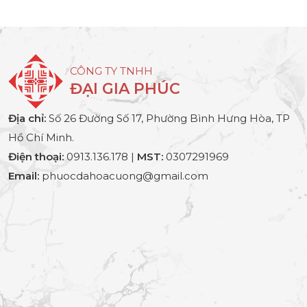
CÔNG TY TNHH
ĐẠI GIA PHÚC
Địa chỉ:
Số 26 Đường Số 17, Phường Bình Hưng Hòa, TP
Hồ Chí Minh.
Điện thoại:
0913.136.178 |
MST:
0307291969
Email:
phuocdahoacuong@gmail.com