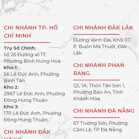
CHI NHÁNH TP. HỒ
CHI NHÁNH ĐĂK LĂK
CHÍ MINH
Đường Vành Đai, Khối 07,
P. Buôn Ma Thuột, Đắk
Trụ Sở Chính:
Lắk.
Số 26 Đường số 17,
Phường Bình Hưng Hoà.
CHI NHÁNH PHAN
Kho 1:
RANG
56 Lê Đức Anh, Phường
Bình Tân.
QL 1A, Thôn Tân Sơn 1,
Kho 2:
Phường Bảo An, Tỉnh
2967 Lê Đức Anh, Phường
Khánh Hòa.
Đông Hưng Thuận.
Kho 3:
CHI NHÁNH ĐÀ NẴNG
170 Lê Đức Anh, Phường
Đông Hưng Thuận.
67 Trường Sơn, Phường
Cẩm Lệ, TP Đà Nẵng.
CHI NHÁNH ĐẮK