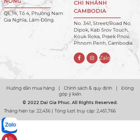
NÔNG
CHI NHÁNH
CAMBODIA
QL 14, Tổ 4, Phường Nam
Gia Nghĩa, Lâm Đồng.
No. 341, Street/Road No.
Dipok, Kab Srov Touch,
Kouk Roka, Praek Pnov,
Phnom Penh, Cambodia
Zalo
Hướng dẫn mua hàng
|
Chính sách & quy định
|
Đóng
góp ý kiến
© 2022 Dai Gia Phuc. All Rights Reserved.
Tháng hiện tại: 22,436 | Tổng lượt truy cập: 2,451,766