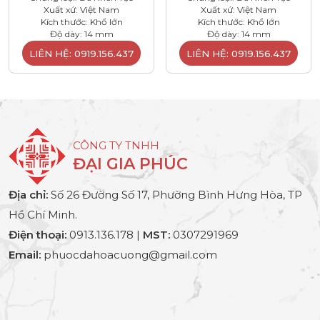
Xuất xứ: Việt Nam
Xuất xứ: Việt Nam
Kích thước: Khổ lớn
Kích thước: Khổ lớn
Độ dày: 14 mm
Độ dày: 14 mm
LIÊN HỆ: 0919.156.437
LIÊN HỆ: 0919.156.437
CÔNG TY TNHH
ĐẠI GIA PHÚC
Địa chỉ:
Số 26 Đường Số 17, Phường Bình Hưng Hòa, TP
Hồ Chí Minh.
Điện thoại:
0913.136.178 |
MST:
0307291969
Email:
phuocdahoacuong@gmail.com