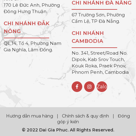
CHI NHÁNH ĐÀ NẴNG
170 Lê Đức Anh, Phường
Đông Hưng Thuận.
67 Trường Sơn, Phường
Cẩm Lệ, TP Đà Nẵng.
CHI NHÁNH ĐẮK
NÔNG
CHI NHÁNH
CAMBODIA
QL 14, Tổ 4, Phường Nam
Gia Nghĩa, Lâm Đồng.
No. 341, Street/Road No.
Dipok, Kab Srov Touch,
Kouk Roka, Praek Pnov,
Phnom Penh, Cambodia
Zalo
Hướng dẫn mua hàng
|
Chính sách & quy định
|
Đóng
góp ý kiến
© 2022 Dai Gia Phuc. All Rights Reserved.