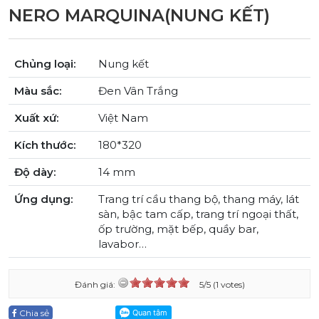
NERO MARQUINA(NUNG KẾT)
Chủng loại:
Nung kết
Màu sắc:
Đen Vân Trắng
Xuất xứ:
Việt Nam
Kích thước:
180*320
Độ dày:
14 mm
Ứng dụng:
Trang trí cầu thang bộ, thang máy, lát
sàn, bậc tam cấp, trang trí ngoại thất,
ốp trường, mặt bếp, quầy bar,
lavabor…
Đánh giá:
5/5 (1 votes)
Chia sẻ