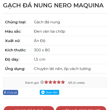
GẠCH ĐÁ NUNG NERO MAQUINA
Chủng loại:
Gách đá nung
Màu sắc:
Đen vân tia chớp
Xuất xứ:
Ấn Độ
Kích thước:
300 x 80
Độ dày:
1,5 cm
Ứng dụng:
Chuyên lát nền, ốp vách tường
Đánh giá:
5/5 (3 votes)
Chia sẻ