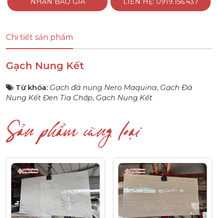
NHẬN BÁO GIÁ
LIÊN HỆ: 0919.156.437
Chi tiết sản phẩm
Gạch Nung Kết
Từ khóa:
Gạch đá nung Nero Maquina
,
Gạch Đá
Nung Kết Đen Tia Chớp
,
Gạch Nung Kết
Sản phẩm cùng loại