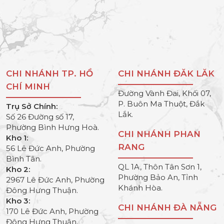
CHI NHÁNH TP. HỒ
CHI NHÁNH ĐĂK LĂK
CHÍ MINH
Đường Vành Đai, Khối 07,
P. Buôn Ma Thuột, Đắk
Trụ Sở Chính:
Lắk.
Số 26 Đường số 17,
Phường Bình Hưng Hoà.
CHI NHÁNH PHAN
Kho 1:
RANG
56 Lê Đức Anh, Phường
Bình Tân.
QL 1A, Thôn Tân Sơn 1,
Kho 2:
Phường Bảo An, Tỉnh
2967 Lê Đức Anh, Phường
Khánh Hòa.
Đông Hưng Thuận.
Kho 3:
CHI NHÁNH ĐÀ NẴNG
170 Lê Đức Anh, Phường
Đông Hưng Thuận.