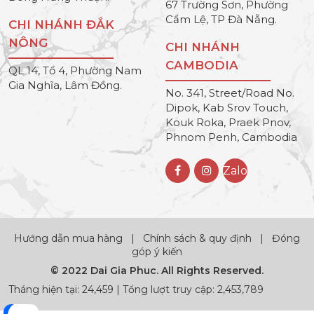
67 Trường Sơn, Phường
Cẩm Lệ, TP Đà Nẵng.
CHI NHÁNH ĐẮK
NÔNG
CHI NHÁNH
CAMBODIA
QL 14, Tổ 4, Phường Nam
Gia Nghĩa, Lâm Đồng.
No. 341, Street/Road No.
Dipok, Kab Srov Touch,
Kouk Roka, Praek Pnov,
Phnom Penh, Cambodia
Zalo
Hướng dẫn mua hàng
|
Chính sách & quy định
|
Đóng
góp ý kiến
© 2022 Dai Gia Phuc. All Rights Reserved.
Tháng hiện tại: 24,459 | Tổng lượt truy cập: 2,453,789