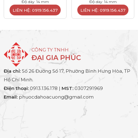
Độ dày: 14 mm
Độ dày: 14 mm
LIÊN HỆ: 0919.156.437
LIÊN HỆ: 0919.156.437
CÔNG TY TNHH
ĐẠI GIA PHÚC
Địa chỉ:
Số 26 Đường Số 17, Phường Bình Hưng Hòa, TP
Hồ Chí Minh.
Điện thoại:
0913.136.178 |
MST:
0307291969
Email:
phuocdahoacuong@gmail.com