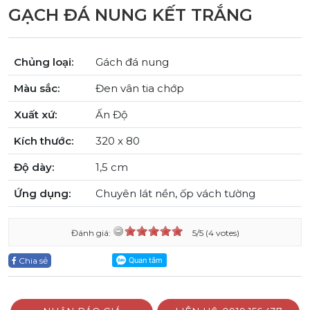
GẠCH ĐÁ NUNG KẾT TRẮNG
Chủng loại:
Gách đá nung
Màu sắc:
Đen vân tia chớp
Xuất xứ:
Ấn Độ
Kích thước:
320 x 80
Độ dày:
1,5 cm
Ứng dụng:
Chuyên lát nền, ốp vách tường
Đánh giá:
5/5 (4 votes)
Chia sẻ