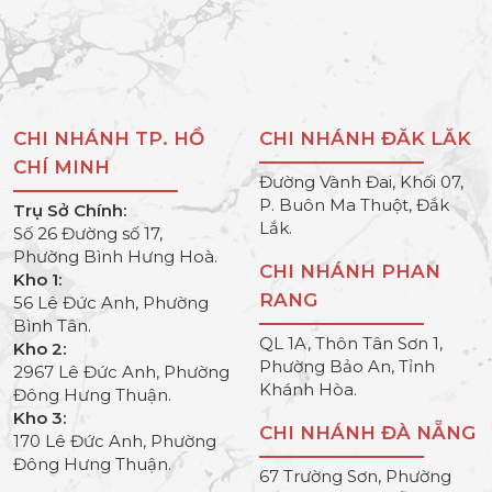
CHI NHÁNH TP. HỒ
CHI NHÁNH ĐĂK LĂK
CHÍ MINH
Đường Vành Đai, Khối 07,
P. Buôn Ma Thuột, Đắk
Trụ Sở Chính:
Lắk.
Số 26 Đường số 17,
Phường Bình Hưng Hoà.
CHI NHÁNH PHAN
Kho 1:
RANG
56 Lê Đức Anh, Phường
Bình Tân.
QL 1A, Thôn Tân Sơn 1,
Kho 2:
Phường Bảo An, Tỉnh
2967 Lê Đức Anh, Phường
Khánh Hòa.
Đông Hưng Thuận.
Kho 3:
CHI NHÁNH ĐÀ NẴNG
170 Lê Đức Anh, Phường
Đông Hưng Thuận.
67 Trường Sơn, Phường