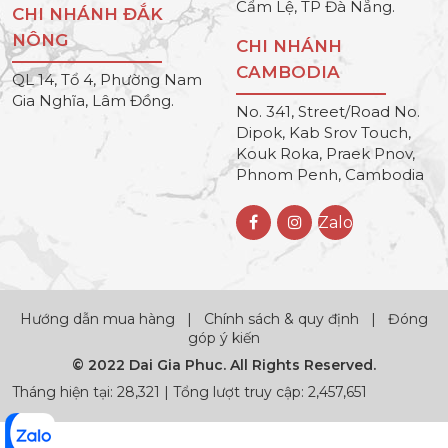
Cẩm Lệ, TP Đà Nẵng.
CHI NHÁNH ĐẮK
NÔNG
CHI NHÁNH
CAMBODIA
QL 14, Tổ 4, Phường Nam
Gia Nghĩa, Lâm Đồng.
No. 341, Street/Road No.
Dipok, Kab Srov Touch,
Kouk Roka, Praek Pnov,
Phnom Penh, Cambodia
Zalo
Hướng dẫn mua hàng
|
Chính sách & quy định
|
Đóng
góp ý kiến
© 2022 Dai Gia Phuc. All Rights Reserved.
Tháng hiện tại: 28,321 | Tổng lượt truy cập: 2,457,651