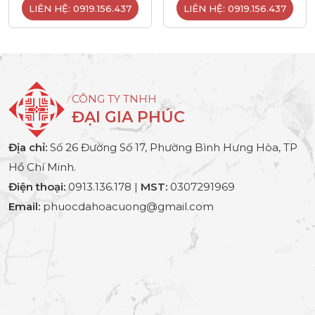
LIÊN HỆ: 0919.156.437
LIÊN HỆ: 0919.156.437
CÔNG TY TNHH
ĐẠI GIA PHÚC
Địa chỉ:
Số 26 Đường Số 17, Phường Bình Hưng Hòa, TP
Hồ Chí Minh.
Điện thoại:
0913.136.178 |
MST:
0307291969
Email:
phuocdahoacuong@gmail.com