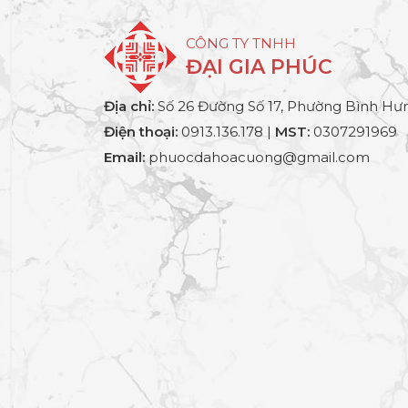
CÔNG TY TNHH
ĐẠI GIA PHÚC
Địa chỉ:
Số 26 Đường Số 17, Phường Bình Hưn
Điện thoại:
0913.136.178 |
MST:
0307291969
Email:
phuocdahoacuong@gmail.com