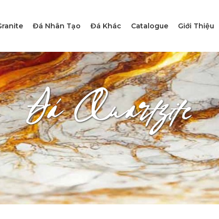
ranite
Đá Nhân Tạo
Đá Khác
Catalogue
Giới Thiệu
Đá Quartzite