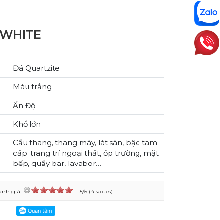
 WHITE
Đá Quartzite
Màu trắng
Ấn Độ
Khổ lớn
Cầu thang, thang máy, lát sàn, bậc tam
cấp, trang trí ngoại thất, ốp trường, mặt
bếp, quầy bar, lavabor…
ánh giá:
5/5 (4 votes)