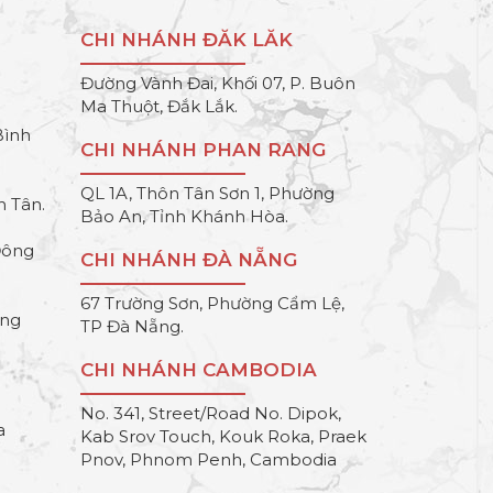
CHI NHÁNH ĐĂK LĂK
Đường Vành Đai, Khối 07, P. Buôn
Ma Thuột, Đắk Lắk.
Bình
CHI NHÁNH PHAN RANG
QL 1A, Thôn Tân Sơn 1, Phường
h Tân.
Bảo An, Tỉnh Khánh Hòa.
Đông
CHI NHÁNH ĐÀ NẴNG
67 Trường Sơn, Phường Cẩm Lệ,
ông
TP Đà Nẵng.
CHI NHÁNH CAMBODIA
No. 341, Street/Road No. Dipok,
a
Kab Srov Touch, Kouk Roka, Praek
Pnov, Phnom Penh, Cambodia