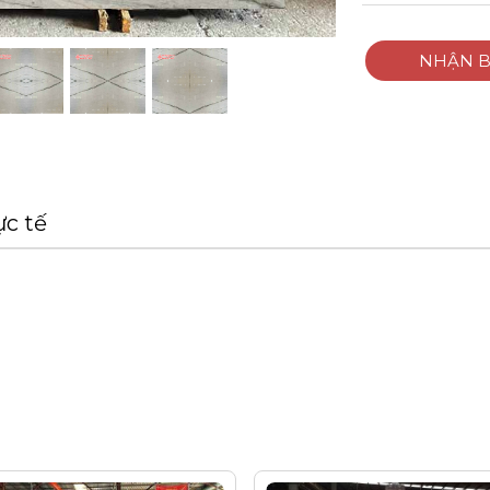
NHẬN B
ực tế