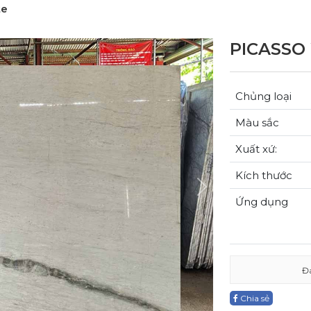
te
PICASSO
Chủng loại
Màu sắc
Xuất xứ:
Kích thước
Next
Ứng dụng
Đ
Chia sẻ