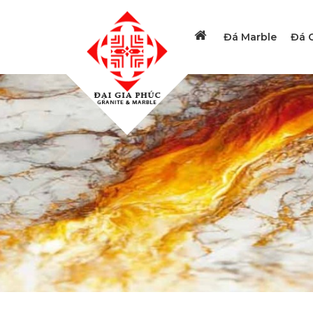
Đá Marble
Đá G