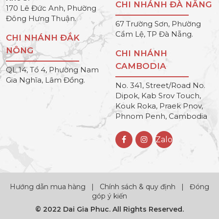
CHI NHÁNH ĐÀ NẴNG
170 Lê Đức Anh, Phường
Đông Hưng Thuận.
67 Trường Sơn, Phường
Cẩm Lệ, TP Đà Nẵng.
CHI NHÁNH ĐẮK
NÔNG
CHI NHÁNH
CAMBODIA
QL 14, Tổ 4, Phường Nam
Gia Nghĩa, Lâm Đồng.
No. 341, Street/Road No.
Dipok, Kab Srov Touch,
Kouk Roka, Praek Pnov,
Phnom Penh, Cambodia
Zalo
Hướng dẫn mua hàng
|
Chính sách & quy định
|
Đóng
góp ý kiến
© 2022 Dai Gia Phuc. All Rights Reserved.