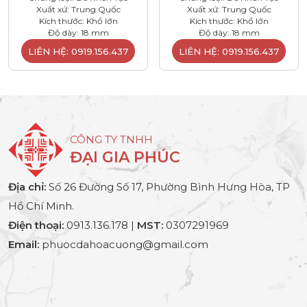
Xuất xứ: Trung Quốc
Xuất xứ: Trung Quốc
Kích thước: Khổ lớn
Kích thước: Khổ lớn
Độ dày: 18 mm
Độ dày: 18 mm
LIÊN HỆ: 0919.156.437
LIÊN HỆ: 0919.156.437
CÔNG TY TNHH
ĐẠI GIA PHÚC
Địa chỉ:
Số 26 Đường Số 17, Phường Bình Hưng Hòa, TP
Hồ Chí Minh.
Điện thoại:
0913.136.178 |
MST:
0307291969
Email:
phuocdahoacuong@gmail.com