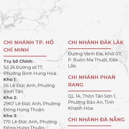
CHI NHÁNH TP. HỒ
CHI NHÁNH ĐĂK LĂK
CHÍ MINH
Đường Vành Đai, Khối 07,
P. Buôn Ma Thuột, Đắk
Trụ Sở Chính:
Lắk.
Số 26 Đường số 17,
Phường Bình Hưng Hoà.
CHI NHÁNH PHAN
Kho 1:
RANG
56 Lê Đức Anh, Phường
Bình Tân.
QL 1A, Thôn Tân Sơn 1,
Kho 2:
Phường Bảo An, Tỉnh
2967 Lê Đức Anh, Phường
Khánh Hòa.
Đông Hưng Thuận.
Kho 3:
CHI NHÁNH ĐÀ NẴNG
170 Lê Đức Anh, Phường
Đông Hưng Thuận.