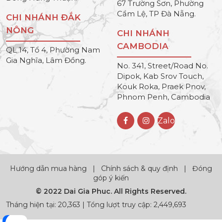
67 Trường Sơn, Phường
Cẩm Lệ, TP Đà Nẵng.
CHI NHÁNH ĐẮK
NÔNG
CHI NHÁNH
CAMBODIA
QL 14, Tổ 4, Phường Nam
Gia Nghĩa, Lâm Đồng.
No. 341, Street/Road No.
Dipok, Kab Srov Touch,
Kouk Roka, Praek Pnov,
Phnom Penh, Cambodia
Zalo
Hướng dẫn mua hàng
|
Chính sách & quy định
|
Đóng
góp ý kiến
© 2022 Dai Gia Phuc. All Rights Reserved.
Tháng hiện tại: 20,363 | Tổng lượt truy cập: 2,449,693