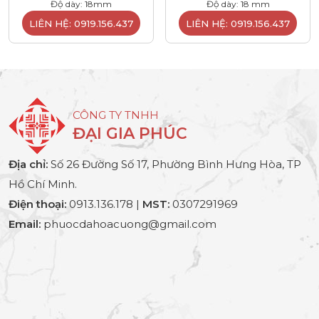
Độ dày: 18mm
Độ dày: 18 mm
LIÊN HỆ: 0919.156.437
LIÊN HỆ: 0919.156.437
CÔNG TY TNHH
ĐẠI GIA PHÚC
Địa chỉ:
Số 26 Đường Số 17, Phường Bình Hưng Hòa, TP
Hồ Chí Minh.
Điện thoại:
0913.136.178 |
MST:
0307291969
Email:
phuocdahoacuong@gmail.com