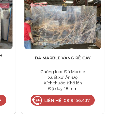
R
ĐÁ MARBLE VÀNG RỄ CÂY
Chủng loại: Đá Marble
Xuất xứ: Ấn Độ
Kích thước: Khổ lớn
Độ dày: 18 mm
7
LIÊN HỆ: 0919.156.437