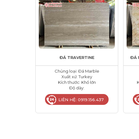
ĐÁ TRAVERTINE
ĐÁ 
Chủng loại: Đá Marble
Xuất xứ: Turkey
Kích thước: Khổ lớn
K
Độ dày:
LIÊN HỆ: 0919.156.437