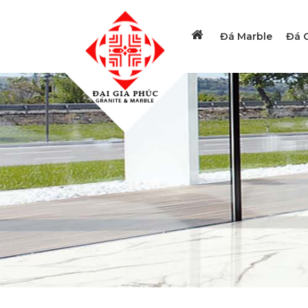
Đá Marble
Đá G