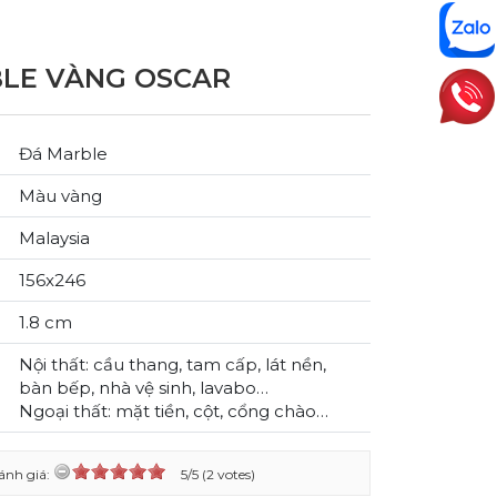
LE VÀNG OSCAR
Đá Marble
Màu vàng
Malaysia
156x246
1.8 cm
Nội thất: cầu thang, tam cấp, lát nền,
bàn bếp, nhà vệ sinh, lavabo…
Ngoại thất: mặt tiền, cột, cổng chào…
ánh giá:
5/5 (2 votes)