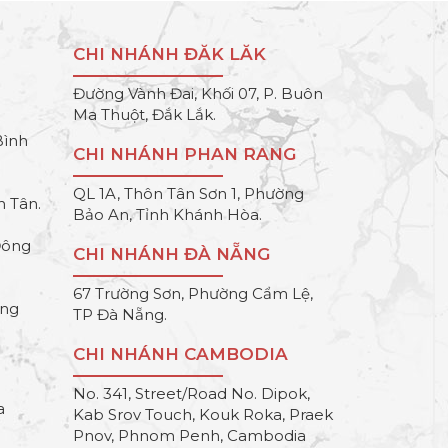
CHI NHÁNH ĐĂK LĂK
Đường Vành Đai, Khối 07, P. Buôn
Ma Thuột, Đắk Lắk.
Bình
CHI NHÁNH PHAN RANG
QL 1A, Thôn Tân Sơn 1, Phường
h Tân.
Bảo An, Tỉnh Khánh Hòa.
Đông
CHI NHÁNH ĐÀ NẴNG
67 Trường Sơn, Phường Cẩm Lệ,
ông
TP Đà Nẵng.
CHI NHÁNH CAMBODIA
No. 341, Street/Road No. Dipok,
a
Kab Srov Touch, Kouk Roka, Praek
Pnov, Phnom Penh, Cambodia