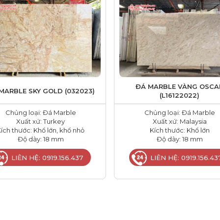
ĐÁ MARBLE VÀNG OSCA
MARBLE SKY GOLD (032023)
(L16122022)
Chủng loại: Đá Marble
Chủng loại: Đá Marble
Xuất xứ: Turkey
Xuất xứ: Malaysia
ích thước: Khổ lớn, khổ nhỏ
Kích thước: Khổ lớn
Độ dày: 18 mm
Độ dày: 18 mm
LIÊN HỆ: 0919.156.437
LIÊN HỆ: 0919.156.43