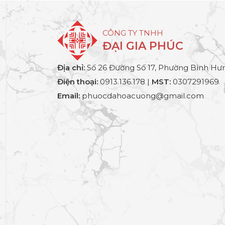
CÔNG TY TNHH
ĐẠI GIA PHÚC
Địa chỉ:
Số 26 Đường Số 17, Phường Bình Hưn
Điện thoại:
0913.136.178 |
MST:
0307291969
Email:
phuocdahoacuong@gmail.com