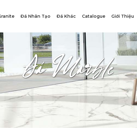
ranite
Đá Nhân Tạo
Đá Khác
Catalogue
Giới Thiệu
Đá Marble