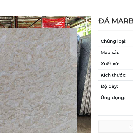
ĐÁ MARB
Chủng loại:
Màu sắc:
Xuất xứ:
Kích thước:
Next
Độ dày:
Ứng dụng:
Đ