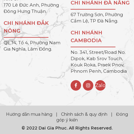
CHI NHÁNH ĐÀ NẴNG
170 Lê Đức Anh, Phường
Đông Hưng Thuận.
67 Trường Sơn, Phường
Cẩm Lệ, TP Đà Nẵng.
CHI NHÁNH ĐẮK
NÔNG
CHI NHÁNH
CAMBODIA
QL 14, Tổ 4, Phường Nam
Gia Nghĩa, Lâm Đồng.
No. 341, Street/Road No.
Dipok, Kab Srov Touch,
Kouk Roka, Praek Pnov,
Phnom Penh, Cambodia
Zalo
Hướng dẫn mua hàng
|
Chính sách & quy định
|
Đóng
góp ý kiến
© 2022 Dai Gia Phuc. All Rights Reserved.