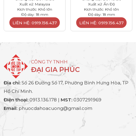
Xuất xứ: Malaysia
Xuất xứ: Ấn Độ
Kích thước: Khổ lớn
Kích thước: Khổ lớn
Độ dày: 18 mm
Độ dày: 18 mm
LIÊN HỆ: 0919.156.437
LIÊN HỆ: 0919.156.437
CÔNG TY TNHH
ĐẠI GIA PHÚC
Địa chỉ:
Số 26 Đường Số 17, Phường Bình Hưng Hòa, TP
Hồ Chí Minh.
Điện thoại:
0913.136.178 |
MST:
0307291969
Email:
phuocdahoacuong@gmail.com