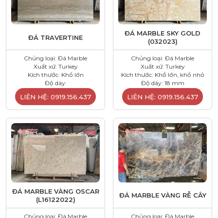
ĐÁ MARBLE SKY GOLD
ĐÁ TRAVERTINE
(032023)
Chủng loại: Đá Marble
Chủng loại: Đá Marble
Xuất xứ: Turkey
Xuất xứ: Turkey
Kích thước: Khổ lớn
Kích thước: Khổ lớn, khổ nhỏ
Độ dày:
Độ dày: 18 mm
LIÊN HỆ: 0919.156.437
LIÊN HỆ: 0919.156.437
ĐÁ MARBLE VÀNG OSCAR
ĐÁ MARBLE VÀNG RỄ CÂY
(L16122022)
Chủng loại: Đá Marble
Chủng loại: Đá Marble