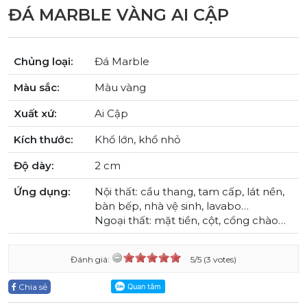
ĐÁ MARBLE VÀNG AI CẬP
Chủng loại:
Đá Marble
Màu sắc:
Màu vàng
Xuất xứ:
Ai Cập
Kích thước:
Khổ lớn, khổ nhỏ
Độ dày:
2 cm
Ứng dụng:
Nội thất: cầu thang, tam cấp, lát nền,
bàn bếp, nhà vệ sinh, lavabo…
Ngoại thất: mặt tiền, cột, cổng chào…
Đánh giá:
5/5 (3 votes)
Chia sẻ