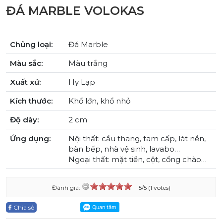
ĐÁ MARBLE VOLOKAS
Chủng loại:
Đá Marble
Màu sắc:
Màu trắng
Xuất xứ:
Hy Lạp
Kích thước:
Khổ lớn, khổ nhỏ
Độ dày:
2 cm
Ứng dụng:
Nội thất: cầu thang, tam cấp, lát nền,
bàn bếp, nhà vệ sinh, lavabo…
Ngoại thất: mặt tiền, cột, cổng chào…
Đánh giá:
5/5 (1 votes)
Chia sẻ