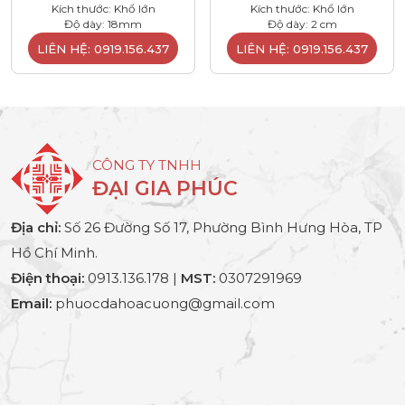
Kích thước: Khổ lớn
Kích thước: Khổ lớn
Độ dày: 18mm
Độ dày: 2 cm
LIÊN HỆ: 0919.156.437
LIÊN HỆ: 0919.156.437
CÔNG TY TNHH
ĐẠI GIA PHÚC
Địa chỉ:
Số 26 Đường Số 17, Phường Bình Hưng Hòa, TP
Hồ Chí Minh.
Điện thoại:
0913.136.178 |
MST:
0307291969
Email:
phuocdahoacuong@gmail.com