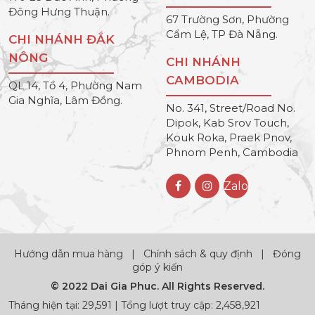
Đông Hưng Thuận.
67 Trường Sơn, Phường
Cẩm Lệ, TP Đà Nẵng.
CHI NHÁNH ĐẮK
NÔNG
CHI NHÁNH
CAMBODIA
QL 14, Tổ 4, Phường Nam
Gia Nghĩa, Lâm Đồng.
No. 341, Street/Road No.
Dipok, Kab Srov Touch,
Kouk Roka, Praek Pnov,
Phnom Penh, Cambodia
Zalo
Hướng dẫn mua hàng
|
Chính sách & quy định
|
Đóng
góp ý kiến
© 2022 Dai Gia Phuc. All Rights Reserved.
Tháng hiện tại: 29,591 | Tổng lượt truy cập: 2,458,921