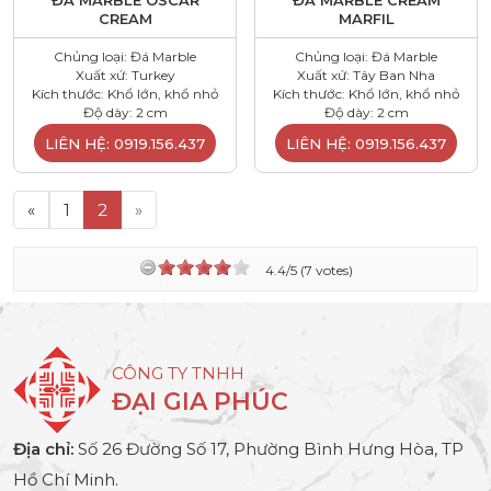
ĐÁ MARBLE OSCAR
ĐÁ MARBLE CREAM
CREAM
MARFIL
Chủng loại: Đá Marble
Chủng loại: Đá Marble
Xuất xứ: Turkey
Xuất xứ: Tây Ban Nha
Kích thước: Khổ lớn, khổ nhỏ
Kích thước: Khổ lớn, khổ nhỏ
Độ dày: 2 cm
Độ dày: 2 cm
LIÊN HỆ: 0919.156.437
LIÊN HỆ: 0919.156.437
«
1
2
»
4.4/5 (7 votes)
CÔNG TY TNHH
ĐẠI GIA PHÚC
Địa chỉ:
Số 26 Đường Số 17, Phường Bình Hưng Hòa, TP
Hồ Chí Minh.