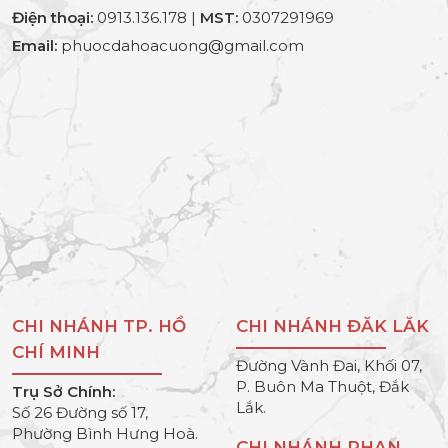
Điện thoại:
0913.136.178 |
MST:
0307291969
Email:
phuocdahoacuong@gmail.com
CHI NHÁNH TP. HỒ
CHI NHÁNH ĐĂK LĂK
CHÍ MINH
Đường Vành Đai, Khối 07,
P. Buôn Ma Thuột, Đắk
Trụ Sở Chính:
Lắk.
Số 26 Đường số 17,
Phường Bình Hưng Hoà.
CHI NHÁNH PHAN