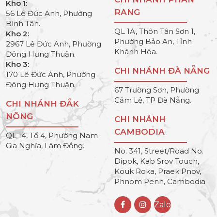
Kho 1:
RANG
56 Lê Đức Anh, Phường
Bình Tân.
QL 1A, Thôn Tân Sơn 1,
Kho 2:
Phường Bảo An, Tỉnh
2967 Lê Đức Anh, Phường
Khánh Hòa.
Đông Hưng Thuận.
Kho 3:
CHI NHÁNH ĐÀ NẴNG
170 Lê Đức Anh, Phường
Đông Hưng Thuận.
67 Trường Sơn, Phường
Cẩm Lệ, TP Đà Nẵng.
CHI NHÁNH ĐẮK
NÔNG
CHI NHÁNH
CAMBODIA
QL 14, Tổ 4, Phường Nam
Gia Nghĩa, Lâm Đồng.
No. 341, Street/Road No.
Dipok, Kab Srov Touch,
Kouk Roka, Praek Pnov,
Phnom Penh, Cambodia
Zalo