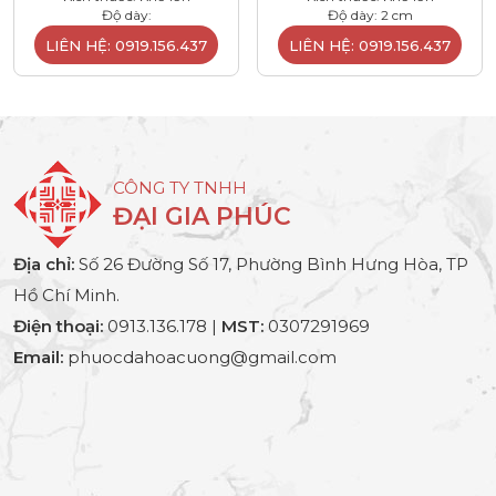
Độ dày:
Độ dày: 2 cm
LIÊN HỆ: 0919.156.437
LIÊN HỆ: 0919.156.437
CÔNG TY TNHH
ĐẠI GIA PHÚC
Địa chỉ:
Số 26 Đường Số 17, Phường Bình Hưng Hòa, TP
Hồ Chí Minh.
Điện thoại:
0913.136.178 |
MST:
0307291969
Email:
phuocdahoacuong@gmail.com