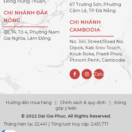
Đông Hưng Thuận.
67 Trường Sơn, Phường
Cẩm Lệ, TP Đà Nẵng.
CHI NHÁNH ĐẮK
NÔNG
CHI NHÁNH
CAMBODIA
QL 14, Tổ 4, Phường Nam
Gia Nghĩa, Lâm Đồng.
No. 341, Street/Road No.
Dipok, Kab Srov Touch,
Kouk Roka, Praek Pnov,
Phnom Penh, Cambodia
Zalo
Hướng dẫn mua hàng
|
Chính sách & quy định
|
Đóng
góp ý kiến
© 2022 Dai Gia Phuc. All Rights Reserved.
Tháng hiện tại: 22,441 | Tổng lượt truy cập: 2,451,771