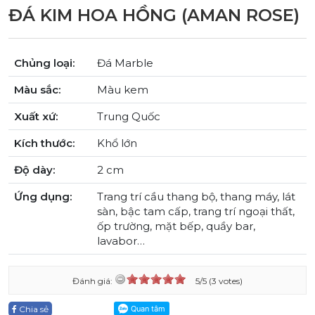
ĐÁ KIM HOA HỒNG (AMAN ROSE)
Chủng loại:
Đá Marble
Màu sắc:
Màu kem
Xuất xứ:
Trung Quốc
Kích thước:
Khổ lớn
Độ dày:
2 cm
Ứng dụng:
Trang trí cầu thang bộ, thang máy, lát
sàn, bậc tam cấp, trang trí ngoại thất,
ốp trường, mặt bếp, quầy bar,
lavabor…
Đánh giá:
5/5 (3 votes)
Chia sẻ