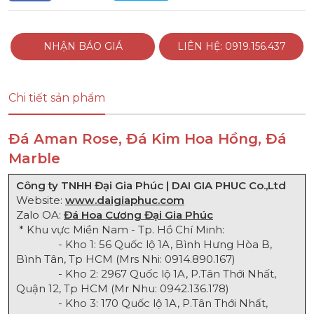
NHẬN BÁO GIÁ
LIÊN HỆ: 0919.156.437
Chi tiết sản phẩm
Đá Aman Rose, Đá Kim Hoa Hồng, Đá
Marble
Công ty TNHH Đại Gia Phúc | DAI GIA PHUC Co.,Ltd
Website:
www.daigiaphuc.com
Zalo OA:
Đá Hoa Cương Đại Gia Phúc
* Khu vực Miền Nam - Tp. Hồ Chí Minh:
- Kho 1: 56 Quốc lộ 1A, Bình Hưng Hòa B,
Bình Tân, Tp HCM (Mrs Nhi:
0914.890.167
)
- Kho 2: 2967 Quốc lộ 1A, P.Tân Thới Nhất,
Quận 12, Tp HCM (Mr Nhu:
0942.136.178
)
- Kho 3: 170 Quốc lộ 1A, P.Tân Thới Nhất,