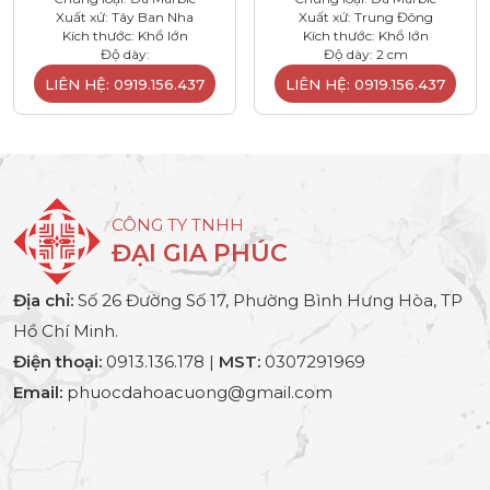
Xuất xứ: Tây Ban Nha
Xuất xứ: Trung Đông
Kích thước: Khổ lớn
Kích thước: Khổ lớn
Độ dày:
Độ dày: 2 cm
LIÊN HỆ: 0919.156.437
LIÊN HỆ: 0919.156.437
CÔNG TY TNHH
ĐẠI GIA PHÚC
Địa chỉ:
Số 26 Đường Số 17, Phường Bình Hưng Hòa, TP
Hồ Chí Minh.
Điện thoại:
0913.136.178 |
MST:
0307291969
Email:
phuocdahoacuong@gmail.com