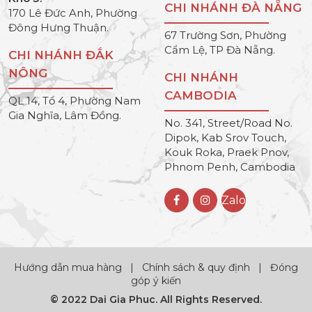
CHI NHÁNH ĐÀ NẴNG
170 Lê Đức Anh, Phường
Đông Hưng Thuận.
67 Trường Sơn, Phường
Cẩm Lệ, TP Đà Nẵng.
CHI NHÁNH ĐẮK
NÔNG
CHI NHÁNH
CAMBODIA
QL 14, Tổ 4, Phường Nam
Gia Nghĩa, Lâm Đồng.
No. 341, Street/Road No.
Dipok, Kab Srov Touch,
Kouk Roka, Praek Pnov,
Phnom Penh, Cambodia
Zalo
Hướng dẫn mua hàng
|
Chính sách & quy định
|
Đóng
góp ý kiến
© 2022 Dai Gia Phuc. All Rights Reserved.