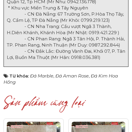
Quận 12, Tp HCM (Mr Nhu:
0942.136.178
)
* Khu vực Miền Trung & Tây Nguyên
- CN Đà Nẵng: 67 Trường Sơn, P.Hòa Thọ Tây,
Q. Cẩm Lệ, TP Đà Nẵng (Mr Khôi:
0799.219.123
)
- CN Nha Trang: Cầu vượt Ngã 3 Thành,
H.Diên Khánh, Khánh Hòa (Mr Nhật:
0919.421.229
)
- CN Phan Rang: Ngã 3 Tân Hội, P. Thành Hải,
TP. Phan Rang, Ninh Thuận (Mr Duy:
0987.292.844
)
- CN Đắk Lắc: Đường Vành Đai, Khối 07, P. Tân
Lợi, Buồn Ma Thuột (Mr Hân:
0918.036.381
)
Từ khóa:
Đá Marble
,
Đá Aman Rose
,
Đá Kim Hoa
Hồng
Sản phẩm cùng loại